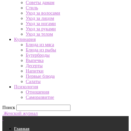
Советы дамам
Стиль
Уход за волосами
Уход за лицом
Уход за ногами
Уход за руками
Уход за телом
Кулинария
Блюда из мяса
Блюда из рыбы
Бутерброды
Выпечка
Десерты
Напитки
Первые блюда
Салаты
Психология
Отношения
Саморазвитие
Поиск
Женский журнал
Главная