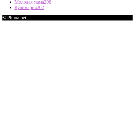
Молодая мама
208
Кулинария
202
© Phpua.net