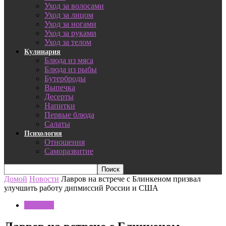
Уход за волосами
Уход за лицом
Уход за ногами
Уход за руками
Уход за телом
Кулинария
Блюда из мяса
Блюда из рыбы
Бутерброды
Выпечка
Десерты
Напитки
Первые блюда
Салаты
Психология
Отношения
Саморазвитие
Домой
Новости
Лавров на встрече с Блинкеном призвал
улучшить работу дипмиссий России и США
Новости