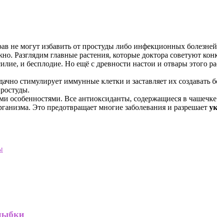
ав не могут избавить от простуды либо инфекционных болезней,
но. Разглядим главные растения, которые доктора советуют кон
илие, и бесплодие. Но ещё с древности настои и отвары этого 
дачно стимулирует иммунные клетки и заставляет их создавать б
простуды.
и особенностями. Все антиоксиданты, содержащиеся в чашечке 
рганизма.
Это предотвращает многие заболевания и разрешает
у
ы
улыбки