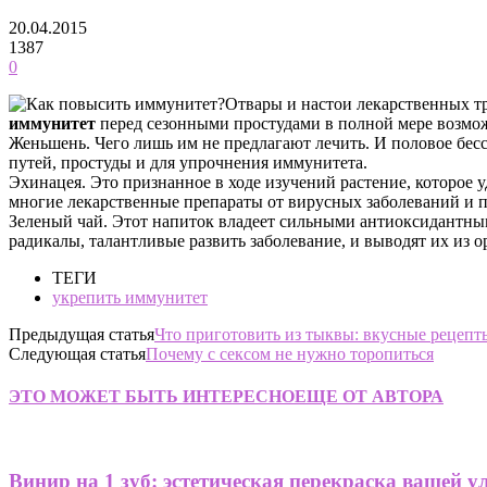
20.04.2015
1387
0
Отвары и настои лекарственных тр
иммунитет
перед сезонными простудами в полной мере возмож
Женьшень. Чего лишь им не предлагают лечить. И половое бесс
путей, простуды и для упрочнения иммунитета.
Эхинацея. Это признанное в ходе изучений растение, которое у
многие лекарственные препараты от вирусных заболеваний и 
Зеленый чай. Этот напиток владеет сильными антиоксидантным
радикалы, талантливые развить заболевание, и выводят их из о
ТЕГИ
укрепить иммунитет
Предыдущая статья
Что приготовить из тыквы: вкусные рецепт
Следующая статья
Почему с сексом не нужно торопиться
ЭТО МОЖЕТ БЫТЬ ИНТЕРЕСНО
ЕЩЕ ОТ АВТОРА
Винир на 1 зуб: эстетическая перекраска вашей 