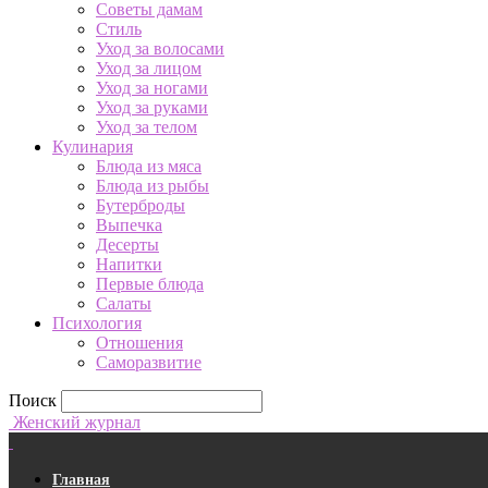
Советы дамам
Стиль
Уход за волосами
Уход за лицом
Уход за ногами
Уход за руками
Уход за телом
Кулинария
Блюда из мяса
Блюда из рыбы
Бутерброды
Выпечка
Десерты
Напитки
Первые блюда
Салаты
Психология
Отношения
Саморазвитие
Поиск
Женский журнал
Главная