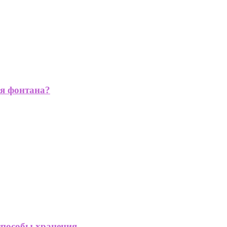
ля фонтана?
способы хранения