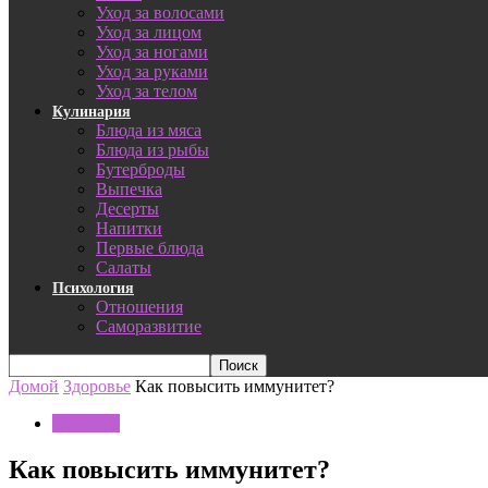
Уход за волосами
Уход за лицом
Уход за ногами
Уход за руками
Уход за телом
Кулинария
Блюда из мяса
Блюда из рыбы
Бутерброды
Выпечка
Десерты
Напитки
Первые блюда
Салаты
Психология
Отношения
Саморазвитие
Домой
Здоровье
Как повысить иммунитет?
Здоровье
Как повысить иммунитет?