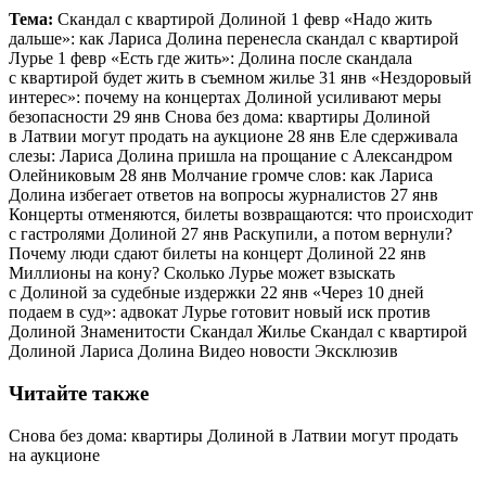
Тема:
Скандал с квартирой Долиной 1 февр «Надо жить
дальше»: как Лариса Долина перенесла скандал с квартирой
Лурье 1 февр «Есть где жить»: Долина после скандала
с квартирой будет жить в съемном жилье 31 янв «Нездоровый
интерес»: почему на концертах Долиной усиливают меры
безопасности 29 янв Снова без дома: квартиры Долиной
в Латвии могут продать на аукционе 28 янв Еле сдерживала
слезы: Лариса Долина пришла на прощание с Александром
Олейниковым 28 янв Молчание громче слов: как Лариса
Долина избегает ответов на вопросы журналистов 27 янв
Концерты отменяются, билеты возвращаются: что происходит
с гастролями Долиной 27 янв Раскупили, а потом вернули?
Почему люди сдают билеты на концерт Долиной 22 янв
Миллионы на кону? Сколько Лурье может взыскать
с Долиной за судебные издержки 22 янв «Через 10 дней
подаем в суд»: адвокат Лурье готовит новый иск против
Долиной Знаменитости Скандал Жилье Скандал с квартирой
Долиной Лариса Долина Видео новости Эксклюзив
Читайте также
Снова без дома: квартиры Долиной в Латвии могут продать
на аукционе