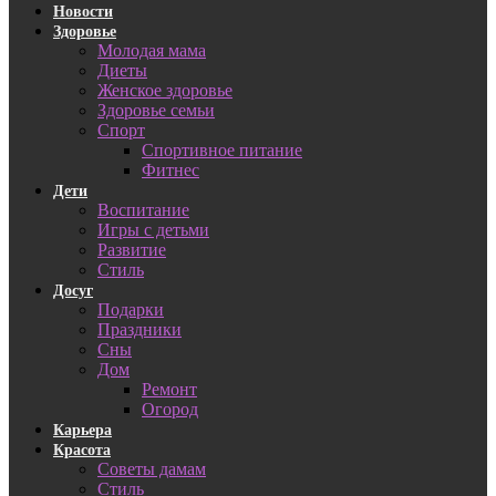
Новости
Здоровье
Молодая мама
Диеты
Женское здоровье
Здоровье семьи
Спорт
Спортивное питание
Фитнес
Дети
Воспитание
Игры с детьми
Развитие
Стиль
Досуг
Подарки
Праздники
Сны
Дом
Ремонт
Огород
Карьера
Красота
Советы дамам
Стиль