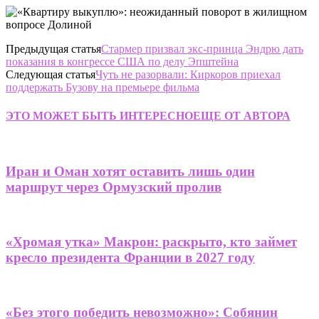
Предыдущая статья
Стармер призвал экс-принца Эндрю дать
показания в конгрессе США по делу Эпштейна
Следующая статья
Чуть не разорвали: Киркоров приехал
поддержать Бузову на премьере фильма
ЭТО МОЖЕТ БЫТЬ ИНТЕРЕСНО
ЕЩЕ ОТ АВТОРА
Иран и Оман хотят оставить лишь один
маршрут через Ормузский пролив
«Хромая утка» Макрон: раскрыто, кто займет
кресло президента Франции в 2027 году
«Без этого победить невозможно»: Собянин