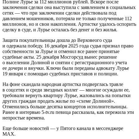
Полине Лурье за 112 миллионов рублей. Вскоре после
заключения сделки она выступила с заявлением в социальных
сетях — что при заключении сделки действовала под
давлением мошенников, потеряла не только полученные 112
миллионов, но и свои накопления. Артистке удалось оспорить
сделку в суде, и Лурье осталась без денег и без жилья.
Защита покупательницы дошла до Верховеого суда
и одержала победу. 16 декабря 2025 года судья признал право
собственности за Лурье и отменил все ранее принятые
судебные акты. 25 декабря Мосгорсуд вынес решение
о выселении Долиной и снятии с регистрационного учета
ее дочери и внучки. Ключи были переданы адвокату Лурье
19 января с помощью судебных приставов и полиции.
На фоне скандала народная артистка подверглась травле
в соцсетях и среди звездных коллег — многие осуждали ее,
требовали вернуть квартиру Лурье, жаловались на попытки
других граждан продать жилье по «схеме Долиной».
Отменились больше десятка концертов исполнительницы.
Ранее в интервью 5-tv.ru певица рассказала, как пережила эти
непростые времена.
Еще больше новостей — у Пятого канала в мессенджере
MAX.