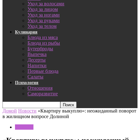
Уход за волосами
Уход за лицом
Уход за ногами
Уход за руками
Уход за телом
Кулинария
Блюда из мяса
Блюда из рыбы
Бутерброды
Выпечка
Десерты
Напитки
Первые блюда
Салаты
Психология
Отношения
Саморазвитие
Домой
Новости
«Квартиру выкуплю»: неожиданный поворот
в жилищном вопросе Долиной
Новости