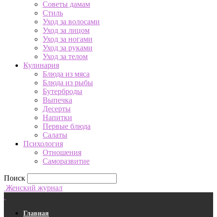
Советы дамам
Стиль
Уход за волосами
Уход за лицом
Уход за ногами
Уход за руками
Уход за телом
Кулинария
Блюда из мяса
Блюда из рыбы
Бутерброды
Выпечка
Десерты
Напитки
Первые блюда
Салаты
Психология
Отношения
Саморазвитие
Поиск
Женский журнал
Главная