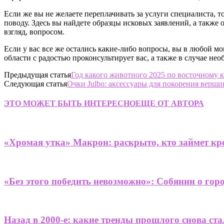
Если же вы не желаете переплачивать за услуги специалиста, 
поводу. Здесь вы найдете образцы исковых заявлений, а также
взгляд, вопросом.
Если у вас все же остались какие-либо вопросы, вы в любой 
области с радостью проконсультирует вас, а также в случае не
Предыдущая статья
Год какого животного 2025 по восточному 
Следующая статья
Очки Julbo: аксессуары для покорения вершин
ЭТО МОЖЕТ БЫТЬ ИНТЕРЕСНО
ЕЩЕ ОТ АВТОРА
«Хромая утка» Макрон: раскрыто, кто займет кре
«Без этого победить невозможно»: Собянин о гор
Назад в 2000-е: какие тренды прошлого снова ст