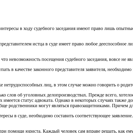
интересы в ходу судебного заседания имеют право лишь опытные
представителем истца в суде имеет право любое дееспособное л
что невозможность посещения судебного заседания, вовсе не яв
пать в качестве законного представителя заявителя, необходимо
же нетрудоспособных лиц, в этом случае можно говорить о роди
ько слов об уголовных делопроизводствах. Прежде всего, хотело
имеется статус адвоката. Однако в некоторых случаях также до
ообще родственники могут являться правозащитниками. Причем д
тересы в суде, необходимо составить соответствующее заявление
 при помощи юриста. Каждый человек сам вправе решать, как ем