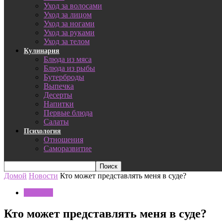
Уход за волосами
Уход за лицом
Уход за ногами
Уход за руками
Уход за телом
Кулинария
Блюда из мяса
Блюда из рыбы
Бутерброды
Выпечка
Десерты
Напитки
Первые блюда
Салаты
Психология
Отношения
Саморазвитие
Домой
Новости
Кто может представлять меня в суде?
Новости
Кто может представлять меня в суде?