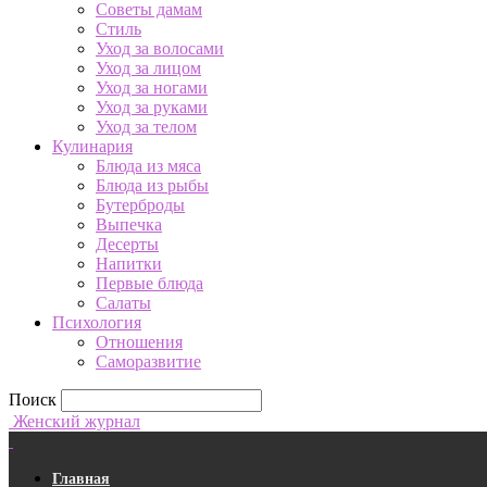
Советы дамам
Стиль
Уход за волосами
Уход за лицом
Уход за ногами
Уход за руками
Уход за телом
Кулинария
Блюда из мяса
Блюда из рыбы
Бутерброды
Выпечка
Десерты
Напитки
Первые блюда
Салаты
Психология
Отношения
Саморазвитие
Поиск
Женский журнал
Главная