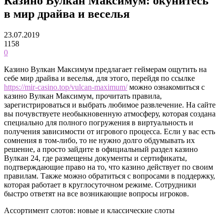
Казино Вулкан Максимум: окунитесь
в мир драйва и веселья
23.07.2019
1158
0
Казино Вулкан Максимум предлагает геймерам ощутить на
себе мир драйва и веселья, для этого, перейдя по ссылке
https://mir-casino.top/vulcan-maximum/
можно ознакомиться с
казино Вулкан Максимум, прочитать правила,
зарегистрироваться и выбрать любимое развлечение.
На сайте
вы почувствуете необыкновенную атмосферу, которая создана
специально для полного погружения в виртуальность и
получения зависимости от игрового процесса. Если у вас есть
сомнения в том-либо, то не нужно долго обдумывать их
решение, а просто зайдите в официальный раздел казино
Вулкан 24, где размещены документы и сертификаты,
подтверждающие право на то, что казино действует по своим
правилам. Также можно обратиться с вопросами в поддержку,
которая работает в круглосуточном режиме. Сотрудники
быстро ответят на все возникающие вопросы игроков.
Ассортимент слотов: новые и классические слоты