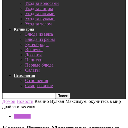
Уход за волосами
Уход за лицом
Уход за ногами
Уход за руками
Уход за телом
Кулинария
Блюда из мяса
Блюда из рыбы
Бутерброды
Выпечка
Десерты
Напитки
Первые блюда
Салаты
Психология
Отношения
Саморазвитие
Домой
Новости
Казино Вулкан Максимум: окунитесь в мир
драйва и веселья
Новости