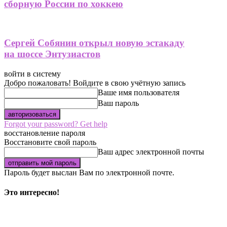
сборную России по хоккею
Сергей Собянин открыл новую эстакаду
на шоссе Энтузиастов
войти в систему
Добро пожаловать! Войдите в свою учётную запись
Ваше имя пользователя
Ваш пароль
Forgot your password? Get help
восстановление пароля
Восстановите свой пароль
Ваш адрес электронной почты
Пароль будет выслан Вам по электронной почте.
Это интересно!