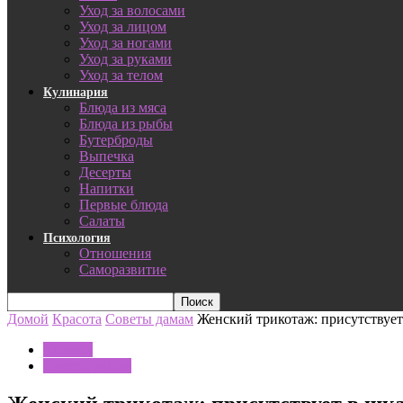
Уход за волосами
Уход за лицом
Уход за ногами
Уход за руками
Уход за телом
Кулинария
Блюда из мяса
Блюда из рыбы
Бутерброды
Выпечка
Десерты
Напитки
Первые блюда
Салаты
Психология
Отношения
Саморазвитие
Домой
Красота
Советы дамам
Женский трикотаж: присутствуе
Красота
Советы дамам