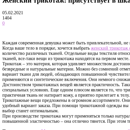
Женский трикотаж: присутствует в шк
05.02.2021
1404
0
Каждая современная девушка может быть привлекательной, не п
Когда ваше тело в порядке, хочется выбрать
женский трикотаж 
количество различных тканей. Отдельные виды текстиля относя
тканей, все-таки вещи из трикотажа находятся на первом месте.
Трикотаж – это материя, которая удивляет множеством досто
безвредные и натуральные материи. Можно без сомнений отмет
вариант ткани для людей, обладающих повышенной чувствитель
применяются и синтетические включения. Они немного снижают
Достоинством трикотажных вещей является практичность. Такие
специальных условиях. Еще одним плюсом является то, что три
практичная ткань не натирает кожу, а приятно прилегает к телу.
Трикотажные вещи предложены в огромном ассортименте. Они п
удобный вариант заказа. При помощи трикотажной одежды вы м
выбор станет оптимальным.
При производстве трикотажа могут применяться только натура
повышенной эластичностью – она отлично тянется. При этом тка