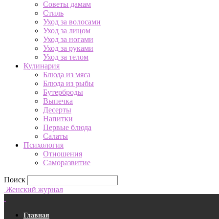
Советы дамам
Стиль
Уход за волосами
Уход за лицом
Уход за ногами
Уход за руками
Уход за телом
Кулинария
Блюда из мяса
Блюда из рыбы
Бутерброды
Выпечка
Десерты
Напитки
Первые блюда
Салаты
Психология
Отношения
Саморазвитие
Поиск
Женский журнал
Главная