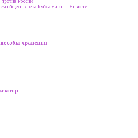
 против России
ем общего зачета Кубка мира — Новости
способы хранения
изатор