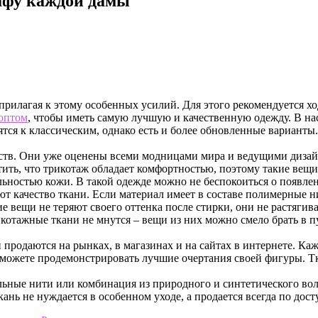
афу каждой дамы
рилагая к этому особенных усилий. Для этого рекомендуется хо
оптом
, чтобы иметь самую лучшую и качественную одежду.
В на
тся к классическим, однако есть и более обновленные варианты
инств. Они уже оценены всеми модницами мира и ведущими диза
ить, что трикотаж обладает комфортностью, поэтому такие вещи
ностью кожи. В такой одежде можно не беспокоиться о появлен
 качество ткани. Если материал имеет в составе полимерные ни
 вещи не теряют своего оттенка после стирки, они не растягива
котажные ткани не мнутся – вещи из них можно смело брать в пу
родаются на рынках, в магазинах и на сайтах в интернете. Ка
ожете продемонстрировать лучшие очертания своей фигуры. Тка
льные нити или комбинация из природного и синтетического вол
нь не нуждается в особенном уходе, а продается всегда по дост