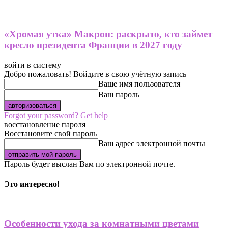
«Хромая утка» Макрон: раскрыто, кто займет
кресло президента Франции в 2027 году
войти в систему
Добро пожаловать! Войдите в свою учётную запись
Ваше имя пользователя
Ваш пароль
Forgot your password? Get help
восстановление пароля
Восстановите свой пароль
Ваш адрес электронной почты
Пароль будет выслан Вам по электронной почте.
Это интересно!
Особенности ухода за комнатными цветами