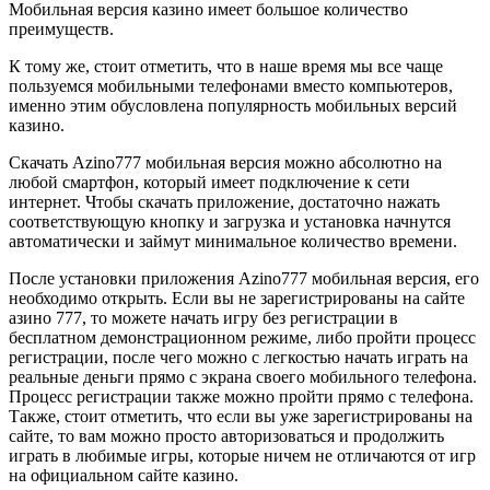
Мобильная версия казино имеет большое количество
преимуществ.
К тому же, стоит отметить, что в наше время мы все чаще
пользуемся мобильными телефонами вместо компьютеров,
именно этим обусловлена популярность мобильных версий
казино.
Скачать Azino777 мобильная версия можно абсолютно на
любой смартфон, который имеет подключение к сети
интернет. Чтобы скачать приложение, достаточно нажать
соответствующую кнопку и загрузка и установка начнутся
автоматически и займут минимальное количество времени.
После установки приложения Azino777 мобильная версия, его
необходимо открыть. Если вы не зарегистрированы на сайте
азино 777, то можете начать игру без регистрации в
бесплатном демонстрационном режиме, либо пройти процесс
регистрации, после чего можно с легкостью начать играть на
реальные деньги прямо с экрана своего мобильного телефона.
Процесс регистрации также можно пройти прямо с телефона.
Также, стоит отметить, что если вы уже зарегистрированы на
сайте, то вам можно просто авторизоваться и продолжить
играть в любимые игры, которые ничем не отличаются от игр
на официальном сайте казино.