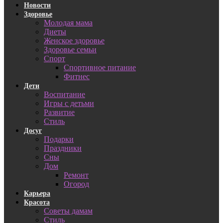
Новости
Здоровье
Молодая мама
Диеты
Женское здоровье
Здоровье семьи
Спорт
Спортивное питание
Фитнес
Дети
Воспитание
Игры с детьми
Развитие
Стиль
Досуг
Подарки
Праздники
Сны
Дом
Ремонт
Огород
Карьера
Красота
Советы дамам
Стиль