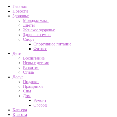
Главная
Новости
Здоровье
Молодая мама
Диеты
Женское здоровье
Здоровье семьи
Спорт
Спортивное питание
Фитнес
Дети
Воспитание
Игры с детьми
Развитие
Стиль
Досуг
Подарки
Праздники
Сны
Дом
Ремонт
Огород
Карьера
Красота