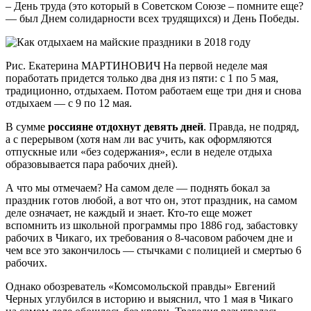
– День труда (это который в Советском Союзе – помните еще?
— был Днем солидарности всех трудящихся) и День Победы.
Рис. Екатерина МАРТИНОВИЧ На первой неделе мая
поработать придется только два дня из пяти: с 1 по 5 мая,
традиционно, отдыхаем. Потом работаем еще три дня и снова
отдыхаем — с 9 по 12 мая.
В сумме
россияне отдохнут девять дней
. Правда, не подряд,
а с перерывом (хотя нам ли вас учить, как оформляются
отпускные или «без содержания», если в неделе отдыха
образовывается пара рабочих дней).
А что мы отмечаем? На самом деле — поднять бокал за
праздник готов любой, а вот что он, этот праздник, на самом
деле означает, не каждый и знает. Кто-то еще может
вспомнить из школьной программы про 1886 год, забастовку
рабочих в Чикаго, их требования о 8-часовом рабочем дне и
чем все это закончилось — стычками с полицией и смертью 6
рабочих.
Однако обозреватель «Комсомольской правды» Евгений
Черных углубился в историю и выяснил, что 1 мая в Чикаго