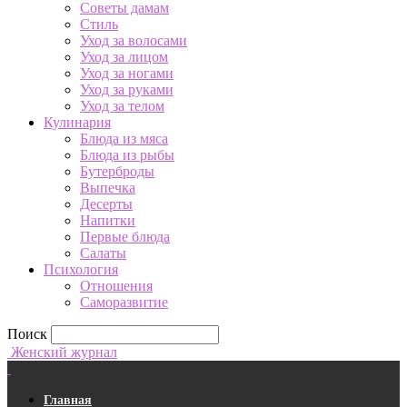
Советы дамам
Стиль
Уход за волосами
Уход за лицом
Уход за ногами
Уход за руками
Уход за телом
Кулинария
Блюда из мяса
Блюда из рыбы
Бутерброды
Выпечка
Десерты
Напитки
Первые блюда
Салаты
Психология
Отношения
Саморазвитие
Поиск
Женский журнал
Главная