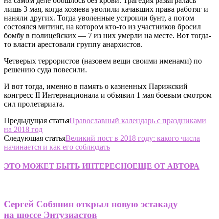
на самом деле обошлось без крови. Трагедия разыгралась
лишь 3 мая, когда хозяева уволили качавших права работяг и
наняли других. Тогда уволенные устроили бунт, а потом
состоялся митинг, на котором кто-то из участников бросил
бомбу в полицейских — 7 из них умерли на месте. Вот тогда-
то власти арестовали группу анархистов.
Четверых террористов (назовем вещи своими именами) по
решению суда повесили.
И вот тогда, именно в память о казненных Парижский
конгресс II Интернационала и объявил 1 мая боевым смотром
сил пролетариата.
Предыдущая статья
Православный календарь с праздниками
на 2018 год
Следующая статья
Великий пост в 2018 году: какого числа
начинается и как его соблюдать
ЭТО МОЖЕТ БЫТЬ ИНТЕРЕСНО
ЕЩЕ ОТ АВТОРА
Сергей Собянин открыл новую эстакаду
на шоссе Энтузиастов