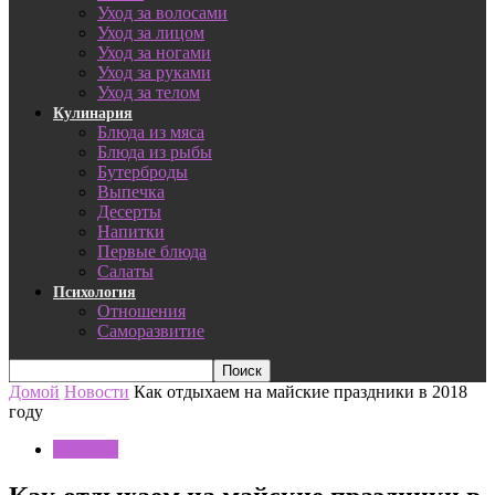
Уход за волосами
Уход за лицом
Уход за ногами
Уход за руками
Уход за телом
Кулинария
Блюда из мяса
Блюда из рыбы
Бутерброды
Выпечка
Десерты
Напитки
Первые блюда
Салаты
Психология
Отношения
Саморазвитие
Домой
Новости
Как отдыхаем на майские праздники в 2018
году
Новости