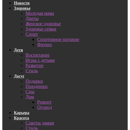
Новости
Здоровье
Молодая мама
Диеты
Женское здоровье
Здоровье семьи
Спорт
Спортивное питание
Фитнес
Дети
Воспитание
Игры с детьми
Развитие
Стиль
Досуг
Подарки
Праздники
Сны
Дом
Ремонт
Огород
Карьера
Красота
Советы дамам
Стиль