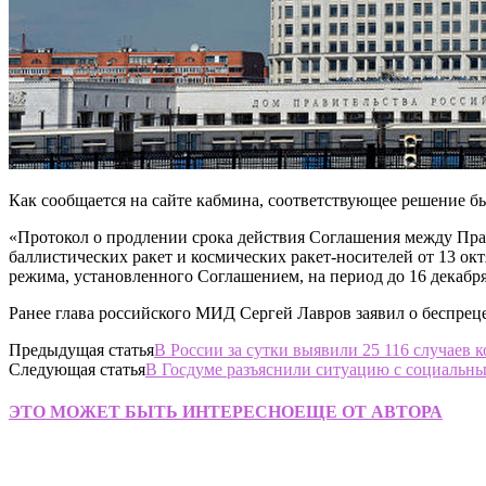
Как сообщается на сайте кабмина, соответствующее решение бы
«Протокол о продлении срока действия Соглашения между Пра
баллистических ракет и космических ракет-носителей от 13 ок
режима, установленного Соглашением, на период до 16 декабря
Ранее глава российского МИД Сергей Лавров заявил о беспреце
Предыдущая статья
В России за сутки выявили 25 116 случаев 
Следующая статья
В Госдуме разъяснили ситуацию с социальн
ЭТО МОЖЕТ БЫТЬ ИНТЕРЕСНО
ЕЩЕ ОТ АВТОРА