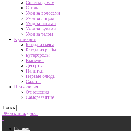
Советы дамам
Стиль
Уход за волосами
Уход за лицом
Уход за ногами
Уход за руками
Уход за телом
Кулинария
Блюда из мяса
Блюда из рыбы
Бутерброды
Выпечка
Десерты
Напитки
Первые блюда
Салаты
Психология
Отношения
Саморазвитие
Поиск
Женский журнал
Главная