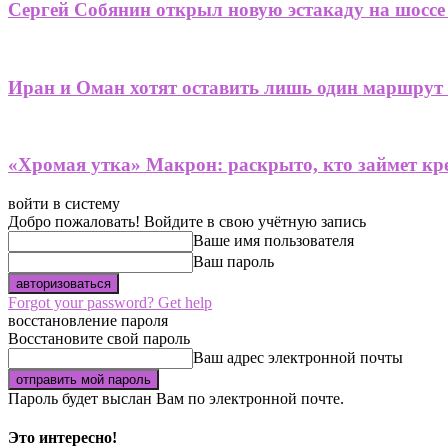
Сергей Собянин открыл новую эстакаду на шоссе
Иран и Оман хотят оставить лишь один маршрут
«Хромая утка» Макрон: раскрыто, кто займет кре
войти в систему
Добро пожаловать! Войдите в свою учётную запись
Ваше имя пользователя
Ваш пароль
Forgot your password? Get help
восстановление пароля
Восстановите свой пароль
Ваш адрес электронной почты
Пароль будет выслан Вам по электронной почте.
Это интересно!