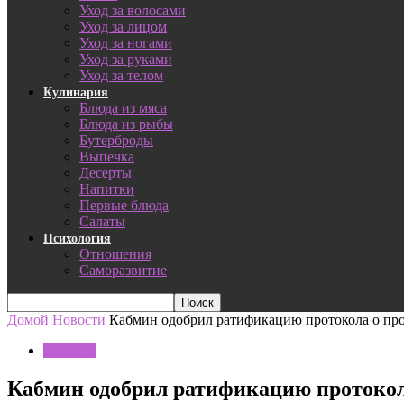
Уход за волосами
Уход за лицом
Уход за ногами
Уход за руками
Уход за телом
Кулинария
Блюда из мяса
Блюда из рыбы
Бутерброды
Выпечка
Десерты
Напитки
Первые блюда
Салаты
Психология
Отношения
Саморазвитие
Домой
Новости
Кабмин одобрил ратификацию протокола о про
Новости
Кабмин одобрил ратификацию протокола