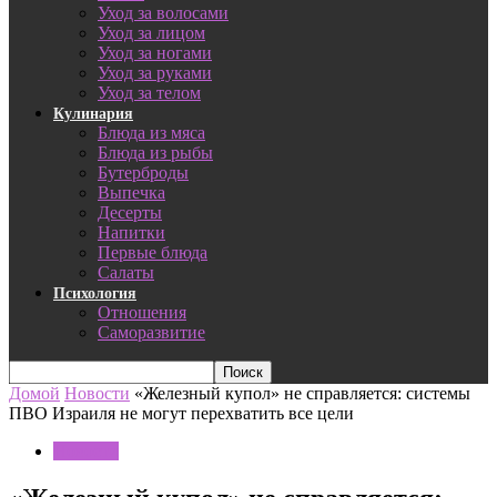
Уход за волосами
Уход за лицом
Уход за ногами
Уход за руками
Уход за телом
Кулинария
Блюда из мяса
Блюда из рыбы
Бутерброды
Выпечка
Десерты
Напитки
Первые блюда
Салаты
Психология
Отношения
Саморазвитие
Домой
Новости
«Железный купол» не справляется: системы
ПВО Израиля не могут перехватить все цели
Новости