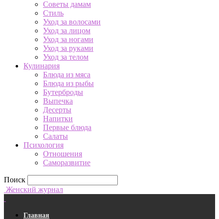
Советы дамам
Стиль
Уход за волосами
Уход за лицом
Уход за ногами
Уход за руками
Уход за телом
Кулинария
Блюда из мяса
Блюда из рыбы
Бутерброды
Выпечка
Десерты
Напитки
Первые блюда
Салаты
Психология
Отношения
Саморазвитие
Поиск
Женский журнал
Главная