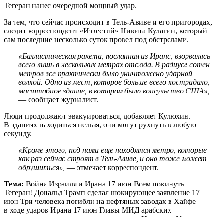
Тегеран нанес очередной мощный удар.
За тем, что сейчас происходит в Тель-Авиве и его пригородах,
следит корреспондент «Известий» Никита Кулагин, который
сам последние несколько суток провел под обстрелами.
«Баллистическая ракета, посланная из Ирана, взорвалась
всего лишь в нескольких метрах отсюда. В радиусе сотен
метров все практически было уничтожено ударной
волной. Одно из мест, которое больше всего пострадало,
масштабное здание, в котором было консульство США»,
— сообщает журналист.
Люди продолжают эвакуироваться, добавляет Кулюхин.
В зданиях находиться нельзя, они могут рухнуть в любую
секунду.
«Кроме этого, под нами еще находятся метро, которые
как раз сейчас строят в Тель-Авиве, и оно тоже может
обрушиться»,
— отмечает корреспондент.
Тема:
Война Израиля и Ирана 17 июн Всем покинуть
Тегеран! Дональд Трамп сделал шокирующее заявление 17
июн Три человека погибли на нефтяных заводах в Хайфе
в ходе ударов Ирана 17 июн Главы МИД арабских