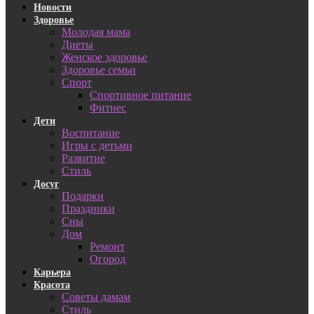
Новости
Здоровье
Молодая мама
Диеты
Женское здоровье
Здоровье семьи
Спорт
Спортивное питание
Фитнес
Дети
Воспитание
Игры с детьми
Развитие
Стиль
Досуг
Подарки
Праздники
Сны
Дом
Ремонт
Огород
Карьера
Красота
Советы дамам
Стиль