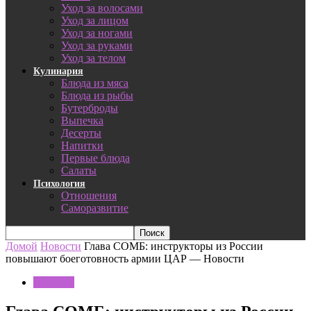
Уход за волосами
Уход за лицом
Уход за ногами
Уход за руками
Уход за телом
Кулинария
Блюда из мяса
Блюда из рыбы
Бутерброды
Выпечка
Десерты
Напитки
Первые блюда
Салаты
Психология
Отношения
Саморазвитие
Домой
Новости
Глава СОМБ: инструкторы из России
повышают боеготовность армии ЦАР — Новости
Новости