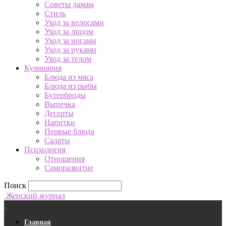
Советы дамам
Стиль
Уход за волосами
Уход за лицом
Уход за ногами
Уход за руками
Уход за телом
Кулинария
Блюда из мяса
Блюда из рыбы
Бутерброды
Выпечка
Десерты
Напитки
Первые блюда
Салаты
Психология
Отношения
Саморазвитие
Поиск
Женский журнал
Главная