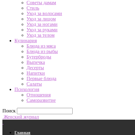
Советы дамам
Стиль
Уход за волосами
Уход за лицом
Уход за ногами
Уход за руками
Уход за телом
Кулинария
Блюда из мяса
Блюда из рыбы
Бутерброды
Выпечка
Десерты
Напитки
Первые блюда
Салаты
Психология
Отношения
Саморазвитие
Поиск
Женский журнал
Главная