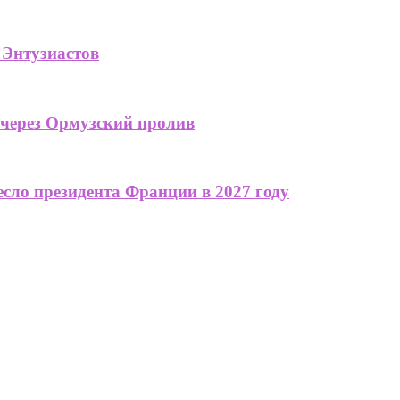
 Энтузиастов
 через Ормузский пролив
сло президента Франции в 2027 году