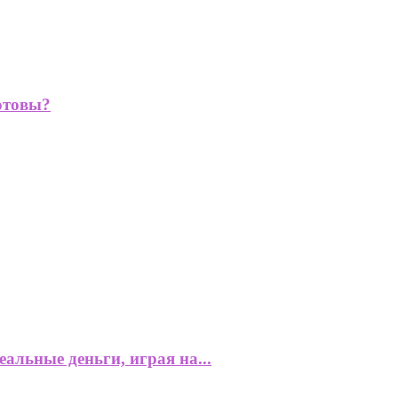
отовы?
альные деньги, играя на...