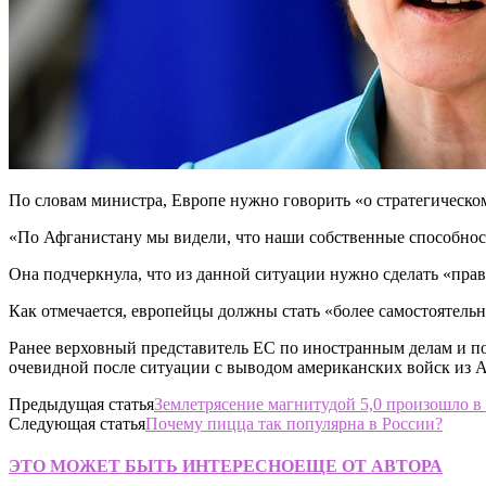
По словам министра, Европе нужно говорить «о стратегическо
«По Афганистану мы видели, что наши собственные способнос
Она подчеркнула, что из данной ситуации нужно сделать «пра
Как отмечается, европейцы должны стать «более самостоятел
Ранее верховный представитель ЕС по иностранным делам и по
очевидной после ситуации с выводом американских войск из 
Предыдущая статья
Землетрясение магнитудой 5,0 произошло в
Следующая статья
Почему пицца так популярна в России?
ЭТО МОЖЕТ БЫТЬ ИНТЕРЕСНО
ЕЩЕ ОТ АВТОРА