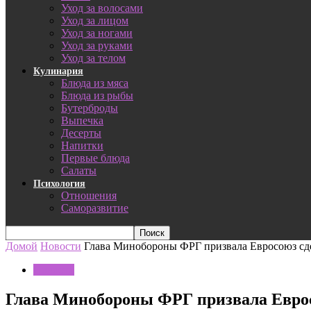
Уход за волосами
Уход за лицом
Уход за ногами
Уход за руками
Уход за телом
Кулинария
Блюда из мяса
Блюда из рыбы
Бутерброды
Выпечка
Десерты
Напитки
Первые блюда
Салаты
Психология
Отношения
Саморазвитие
Домой
Новости
Глава Минобороны ФРГ призвала Евросоюз сде
Новости
Глава Минобороны ФРГ призвала Еврос