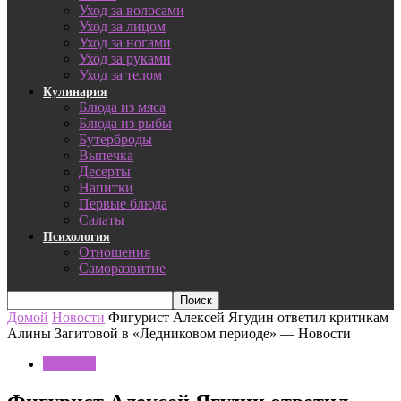
Уход за волосами
Уход за лицом
Уход за ногами
Уход за руками
Уход за телом
Кулинария
Блюда из мяса
Блюда из рыбы
Бутерброды
Выпечка
Десерты
Напитки
Первые блюда
Салаты
Психология
Отношения
Саморазвитие
Домой
Новости
Фигурист Алексей Ягудин ответил критикам
Алины Загитовой в «Ледниковом периоде» — Новости
Новости