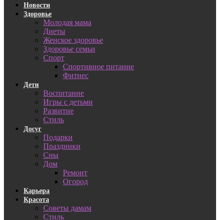
Новости
Здоровье
Молодая мама
Диеты
Женское здоровье
Здоровье семьи
Спорт
Спортивное питание
Фитнес
Дети
Воспитание
Игры с детьми
Развитие
Стиль
Досуг
Подарки
Праздники
Сны
Дом
Ремонт
Огород
Карьера
Красота
Советы дамам
Стиль