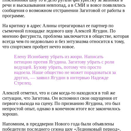
речи и высказывания невпопад, а в СМИ и вовсе появлялись
сообщения о возможном отстранении Загитовой от работы в
программе.
На критику в адрес Алины отреагировал ее партнер по
съемочной площадке ледового шоу Алексей Ягудин. По
мнению фигуриста, проблема заключается в обществе, которая
всегда чем-то недовольно и без энтузиазма относится к тому,
что спортсмен пробует нечто новое.
Елену Исинбаеву убрать из жюри. Написать
петицию против Ягудина. Загитову убрать с роли
ведущей. Бузову убрать, потому что просто
надоела. Наше общество не может порадоваться за
других, — заявил Ягудин в интервью Надежде
Стрелец.
Алексей отметил, что и сам когда-то находился в той же
ситуации, что Загитова. Он вспомнил свои ощущения от
первого выхода на сцену. По признанию Ягудина, это был
непростой опыт, однако в конечном итоге все закончилось
хорошо.
Напомним, в преддверии Нового года были объявлены
победители последнего сезона шоу «Ледниковый период».