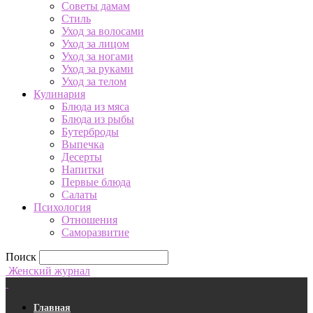
Советы дамам
Стиль
Уход за волосами
Уход за лицом
Уход за ногами
Уход за руками
Уход за телом
Кулинария
Блюда из мяса
Блюда из рыбы
Бутерброды
Выпечка
Десерты
Напитки
Первые блюда
Салаты
Психология
Отношения
Саморазвитие
Поиск
Женский журнал
Главная