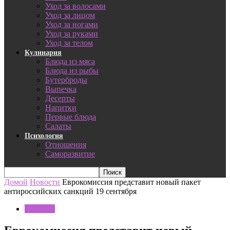
Уход за волосами
Уход за лицом
Уход за ногами
Уход за руками
Уход за телом
Кулинария
Блюда из мяса
Блюда из рыбы
Бутерброды
Выпечка
Десерты
Напитки
Первые блюда
Салаты
Психология
Отношения
Саморазвитие
Домой
Новости
Еврокомиссия представит новый пакет
антироссийских санкций 19 сентября
Новости