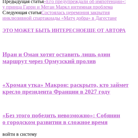
Предыдущая статья
«Его предупреждали об импотенции»:
у принца Гарри и Меган Маркл интимная проблема
Следующая статья
Состоялась церемония закрытия
инклюзивной спартакиады «Матч добра» в Дагестане
ЭТО МОЖЕТ БЫТЬ ИНТЕРЕСНО
ЕЩЕ ОТ АВТОРА
Иран и Оман хотят оставить лишь один
маршрут через Ормузский пролив
«Хромая утка» Макрон: раскрыто, кто займет
кресло президента Франции в 2027 году
«Без этого победить невозможно»: Собянин
о городском развитии в сложное время
войти в систему