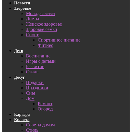
Новости
Здоровье
Молодая мама
Диеты
Женское здоровье
Здоровье семьи
Спорт
Спортивное питание
Фитнес
Дети
Воспитание
Игры с детьми
Развитие
Стиль
Досуг
Подарки
Праздники
Сны
Дом
Ремонт
Огород
Карьера
Красота
Советы дамам
Стиль