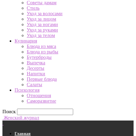
Советы дамам
Стиль
Уход за волосами
Уход за лицом
Уход за ногами
Уход за руками
Уход за телом
Кулинария
Блюда из мяса
Блюда из рыбы
Бутерброды
Выпечка
Десерты
Напитки
Первые блюда
Салаты
Психология
Отношения
Саморазвитие
Поиск
Женский журнал
Главная