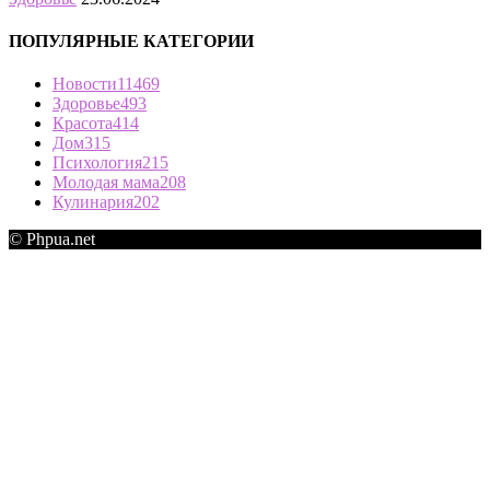
ПОПУЛЯРНЫЕ КАТЕГОРИИ
Новости
11469
Здоровье
493
Красота
414
Дом
315
Психология
215
Молодая мама
208
Кулинария
202
© Phpua.net