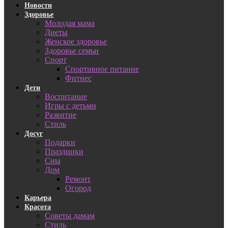
Новости
Здоровье
Молодая мама
Диеты
Женское здоровье
Здоровье семьи
Спорт
Спортивное питание
Фитнес
Дети
Воспитание
Игры с детьми
Развитие
Стиль
Досуг
Подарки
Праздники
Сны
Дом
Ремонт
Огород
Карьера
Красота
Советы дамам
Стиль