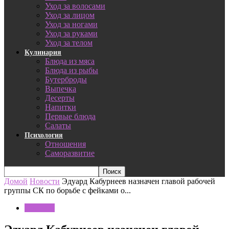
Уход за волосами
Уход за лицом
Уход за ногами
Уход за руками
Уход за телом
Кулинария
Блюда из мяса
Блюда из рыбы
Бутерброды
Выпечка
Десерты
Напитки
Первые блюда
Салаты
Психология
Отношения
Саморазвитие
Домой
Новости
Эдуард Кабурнеев назначен главой рабочей
группы СК по борьбе с фейками о...
Новости