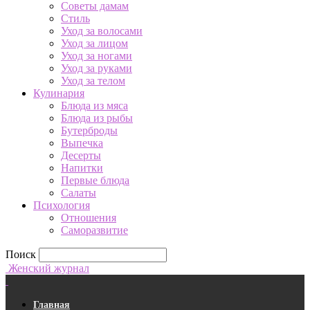
Советы дамам
Стиль
Уход за волосами
Уход за лицом
Уход за ногами
Уход за руками
Уход за телом
Кулинария
Блюда из мяса
Блюда из рыбы
Бутерброды
Выпечка
Десерты
Напитки
Первые блюда
Салаты
Психология
Отношения
Саморазвитие
Поиск
Женский журнал
Главная