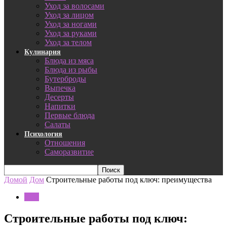
Уход за волосами
Уход за лицом
Уход за ногами
Уход за руками
Уход за телом
Кулинария
Блюда из мяса
Блюда из рыбы
Бутерброды
Выпечка
Десерты
Напитки
Первые блюда
Салаты
Психология
Отношения
Саморазвитие
Домой
Дом
Строительные работы под ключ: преимущества
Дом
Строительные работы под ключ: