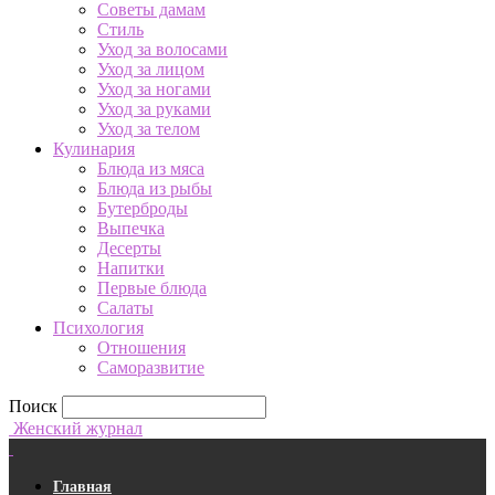
Советы дамам
Стиль
Уход за волосами
Уход за лицом
Уход за ногами
Уход за руками
Уход за телом
Кулинария
Блюда из мяса
Блюда из рыбы
Бутерброды
Выпечка
Десерты
Напитки
Первые блюда
Салаты
Психология
Отношения
Саморазвитие
Поиск
Женский журнал
Главная