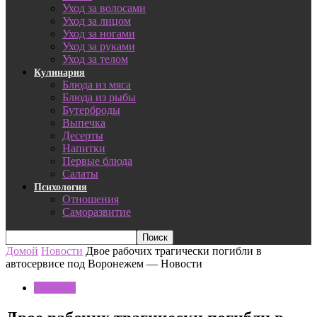
Уход за волосами
Уход за лицом
Уход за ногами
Уход за руками
Уход за телом
Кулинария
Блюда из мяса
Блюда из рыбы
Бутерброды
Выпечка
Десерты
Напитки
Первые блюда
Салаты
Психология
Отношения
Саморазвитие
Домой
Новости
Двое рабочих трагически погибли в
автосервисе под Воронежем — Новости
Новости