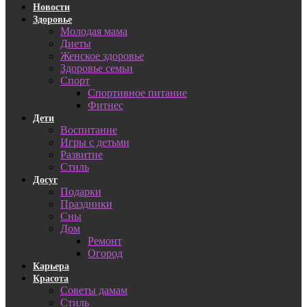
Новости
Здоровье
Молодая мама
Диеты
Женское здоровье
Здоровье семьи
Спорт
Спортивное питание
Фитнес
Дети
Воспитание
Игры с детьми
Развитие
Стиль
Досуг
Подарки
Праздники
Сны
Дом
Ремонт
Огород
Карьера
Красота
Советы дамам
Стиль