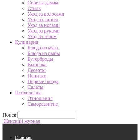
Советы дамам
Стиль
Уход за волосами
Уход за лицом
Уход за ногами
Уход за руками
Уход за телом
Кулинария
Блюда из мяса
Блюда из рыбы
Бутерброды
Выпечка
Десерты
Напитки
Первые блюда
Салаты
Психология
Отношения
Саморазвитие
Поиск
Женский журнал
Главная