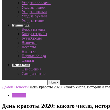
Уход за волосами
Уход за лицом
Уход за ногами
Уход за руками
Уход за телом
Кулинария
Блюда из мяса
Блюда из рыбы
Бутерброды
Выпечка
Десерты
Напитки
Первые блюда
Салаты
Психология
Отношения
Саморазвитие
Домой
Новости
День красоты 2020: какого числа, история и т
Новости
День красоты 2020: какого числа, исто