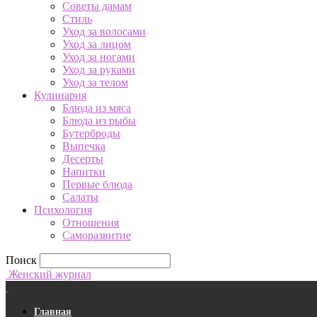
Советы дамам
Стиль
Уход за волосами
Уход за лицом
Уход за ногами
Уход за руками
Уход за телом
Кулинария
Блюда из мяса
Блюда из рыбы
Бутерброды
Выпечка
Десерты
Напитки
Первые блюда
Салаты
Психология
Отношения
Саморазвитие
Поиск
Женский журнал
Главная