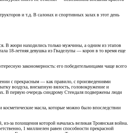
укторов и т.д. В салонах и спортивных залах в этот день
лся. В жюри находились только мужчины, а одним из этапов
ала 18-летняя девушка из Гваделупы — корон в то время еще
интересную закономерность: его победительницами чаще всего
вении с прекрасным — как правило, с произведениями
ватку воздуха, внезапную вялость, головокружение и
ках. В первую очередь синдрому Стендаля подвержены люди
 и косметические масла, которые можно было впоследствии
 из-за похищения которой началась великая Троянская война.
ветственно, 1 миллиелен равен способности прекрасной