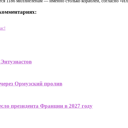
ся 1186 миллиеленам — именно столько кораблей, согласно «Илл
 комментариях:
ас!
 Энтузиастов
 через Ормузский пролив
сло президента Франции в 2027 году