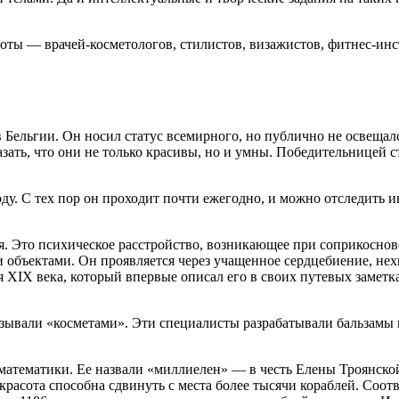
ты — врачей-косметологов, стилистов, визажистов, фитнес-инстр
.
в Бельгии. Он носил статус всемирного, но публично не освеща
ть, что они не только красивы, но и умны. Победительницей ст
ду. С тех пор он проходит почти ежегодно, и можно отследить 
я. Это психическое расстройство, возникающее при соприкосно
 объектами. Он проявляется через учащенное сердцебиение, нех
я ХIХ века, который впервые описал его в своих путевых замет
азывали «косметами». Эти специалисты разрабатывали бальзамы
тематики. Ее назвали «миллиелен» — в честь Елены Троянской,
расота способна сдвинуть с местa более тысячи кораблей. Соот