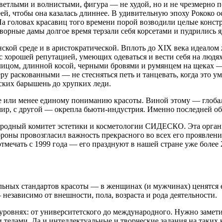
ветлыми и волнистыми, фигура — не худой, но и не чрезмерно 
шеей, чтобы она казалась длиннее. В удивительную эпоху Рококо
а головах красавиц того времени порой возводили целые конст
дворные дамы долгое время терзали себя корсетами и пудрились
ской среде и в аристократической. Вплоть до XIX века идеалом 
с хорошей репутацией, умеющих одеваться и вести себя на люд
 лицом, длинной косой, черными бровями и румянцем на щеках —
 раскованными — не стесняться петь и танцевать, когда это уме
вских барышень до хрупких леди.
е или менее единому пониманию красоты. Виной этому — глобал
мир, с другой — окрепла бьюти-индустрия. Именно последней о
родный комитет эстетики и косметологии СИДЕСКО. Эта органи
роны провозгласил важность прекрасного во всех его проявлени
тмечать с 1999 года — его празднуют в нашей стране уже более 2
льных стандартов красоты — в женщинах (и мужчинах) ценятся е
независимо от внешности, пола, возраста и рода деятельности.
х уровнях: от университетского до международного. Нужно замет
телами. Да и интеллектуальные и творческие задания на таких