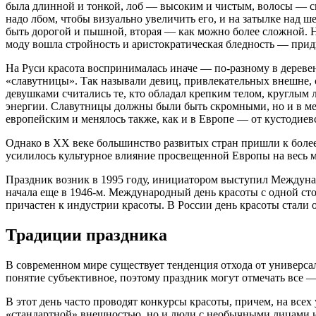
была длинной и тонкой, лоб — высоким и чистым, волосы — с
надо лбом, чтобы визуально увеличить его, и на затылке над 
быть дорогой и пышной, вторая — как можно более сложной. Н
моду вошла стройность и аристократическая бледность — при
На Руси красота воспринималась иначе — по-разному в деревен
«славутницы». Так называли девиц, привлекательных внешне, 
девушками считались те, кто обладал крепким телом, круглым
энергии. Славутницы должны были быть скромными, но и в меру
европейским и менялось также, как и в Европе — от кустодие
Однако в ХХ веке большинство развитых стран пришли к боле
усилилось культурное влияние просвещенной Европы на весь 
Праздник возник в 1995 году, инициатором выступил Междуна
начала еще в 1946-м. Международный день красоты с одной сто
причастен к индустрии красоты. В России день красоты стали о
Традиции праздника
В современном мире существует тенденция отхода от универса
понятие субъективное, поэтому праздник могут отмечать все — 
В этот день часто проводят конкурсы красоты, причем, на все
«стандартной» внешностью, но и люди с необычными лицами и 