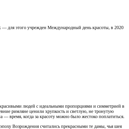
ях — для этого учрежден Международный день красоты, в 2020
и красивыми людей с идеальными пропорциями и симметрией в
ревние римляне ценили хрупкость и светлую, не тронутую
а — время, когда за красоту можно было жестоко поплатиться.
эпоху Возрождения считались прекрасными те дамы, чья шея