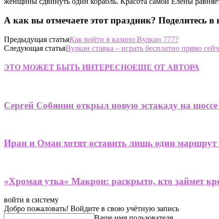
женщины сдвинуть один корабль. Красота самой Елены равняет
А как вы отмечаете этот праздник? Поделитесь в
Предыдущая статья
Как войти в казино Вулкан 777?
Следующая статья
Вулкан ставка – играть бесплатно прямо сейч
ЭТО МОЖЕТ БЫТЬ ИНТЕРЕСНО
ЕЩЕ ОТ АВТОРА
Сергей Собянин открыл новую эстакаду на шоссе
Иран и Оман хотят оставить лишь один маршрут
«Хромая утка» Макрон: раскрыто, кто займет кре
войти в систему
Добро пожаловать! Войдите в свою учётную запись
Ваше имя пользователя