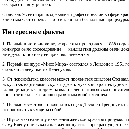
без красоты внутренней.
Отдельно 9 сентября поздравляют профессионалов в сфере красо
клиентам часто предлагают скидки или бесплатные процедуры
Интересные факты
1. Первый в истории конкурс красоты проводился в 1888 году 
конкурса было собеседование — кандидатки должны были доказа
не вручали, поэтому ее приз был денежным.
2. Первый конкурс «Мисс Мира» состоялся в Лондоне в 1951 го
становятся девушки из Венесуэлы.
3. От переизбытка красоты может проявиться синдром Стендал
искусства: картинами, скульптурами, музыкой, архитектурными
галлюцинации. Синдром назвали в честь итальянского писател
впечатлительные, с хорошо развитым воображением.
4. Первые косметологи появились еще в Древней Греции, их н
использовать в уходе за собой.
5. Шуточную единицу измерения женской красоты придумали ма
Саму Елену описывали как женщину столь прекрасную, что ее к