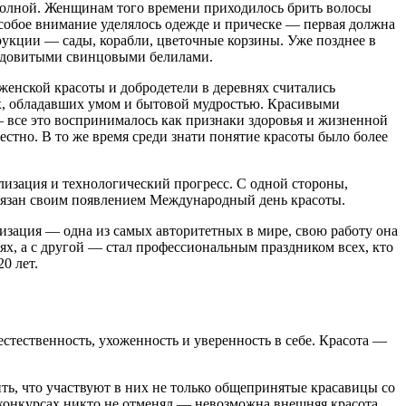
полной. Женщинам того времени приходилось брить волосы
 особое внимание уделялось одежде и прическе — первая должна
рукции — сады, корабли, цветочные корзины. Уже позднее в
 ядовитыми свинцовыми белилами.
женской красоты и добродетели в деревнях считались
ях, обладавших умом и бытовой мудростью. Красивыми
 все это воспринималось как признаки здоровья и жизненной
стно. В то же время среди знати понятие красоты было более
изация и технологический прогресс. С одной стороны,
бязан своим появлением Международный день красоты.
зация — одна из самых авторитетных в мире, свою работу она
ях, а с другой — стал профессиональным праздником всех, кто
0 лет.
стественность, ухоженность и уверенность в себе. Красота —
ить, что участвуют в них не только общепринятые красавицы со
 конкурсах никто не отменял — невозможна внешняя красота