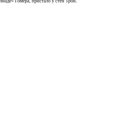
иаде» Гомера, пристало у стен Трои.