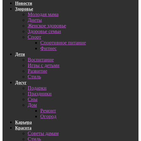
Новости
Здоровье
Молодая мама
Диеты
Женское здоровье
Здоровье семьи
Спорт
Спортивное питание
Фитнес
Дети
Воспитание
Игры с детьми
Развитие
Стиль
Досуг
Подарки
Праздники
Сны
Дом
Ремонт
Огород
Карьера
Красота
Советы дамам
Стиль