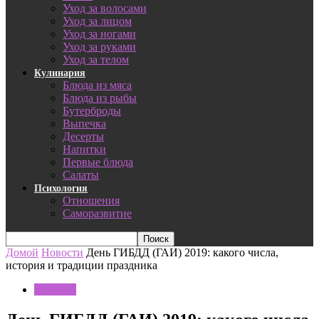
Уход за волосами
Уход за лицом
Уход за ногами
Уход за руками
Уход за телом
Кулинария
Блюда из мяса
Блюда из рыбы
Бутерброды
Выпечка
Десерты
Напитки
Первые блюда
Салаты
Психология
Отношения
Саморазвитие
Домой
Новости
День ГИБДД (ГАИ) 2019: какого числа,
история и традиции праздника
Новости