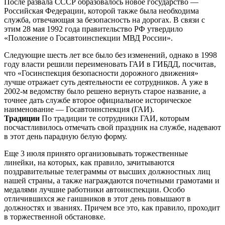
После развала СССР образовалось новое государство —
Российская Федерации, которой также была необходима
служба, отвечающая за безопасность на дорогах. В связи с
этим 28 мая 1992 года правительство РФ утвердило
«Положение о Госавтоинспекции МВД России».
Следующие шесть лет все было без изменений, однако в 1998
году власти решили переименовать ГАИ в ГИБДД, посчитав,
что «Госинспекция безопасности дорожного движения»
лучше отражает суть деятельности ее сотрудников. А уже в
2002-м ведомству было решено вернуть старое название, а
точнее дать службе второе официальное историческое
наименование — Госавтоинспекция (ГАИ).
Традиции
По традиции те сотрудники ГАИ, которым
посчастливилось отмечать свой праздник на службе, надевают
в этот день парадную белую форму.
Еще 3 июля принято организовывать торжественные
линейки, на которых, как правило, зачитываются
поздравительные телеграммы от высших должностных лиц
нашей страны, а также награждаются почетными грамотами и
медалями лучшие работники автоинспекции. Особо
отличившихся же гаишников в этот день повышают в
должностях и званиях. Причем все это, как правило, проходит
в торжественной обстановке.