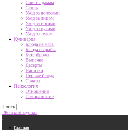
Советы дамам
Стиль
Уход за волосами
Уход за лицом
Уход за ногами
Уход за руками
Уход за телом
Кулинария
Блюда из мяса
Блюда из рыбы
Бутерброды
Выпечка
Десерты
Напитки
Первые блюда
Салаты
Психология
Отношения
Саморазвитие
Поиск
Женский журнал
Главная