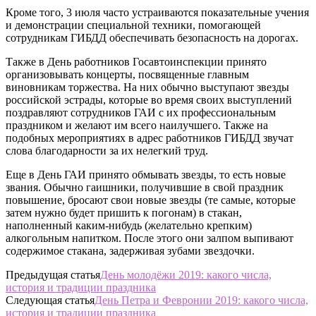
Кроме того, 3 июля часто устраиваются показательные учения
и демонстрации специальной техники, помогающей
сотрудникам ГИБДД обеспечивать безопасность на дорогах.
Также в День работников Госавтоинспекции принято
организовывать концерты, посвященные главным
виновникам торжества. На них обычно выступают звезды
российской эстрады, которые во время своих выступлений
поздравляют сотрудников ГАИ с их профессиональным
праздником и желают им всего наилучшего. Также на
подобных мероприятиях в адрес работников ГИБДД звучат
слова благодарности за их нелегкий труд.
Еще в День ГАИ принято обмывать звезды, то есть новые
звания. Обычно гаишники, получившие в свой праздник
повышение, бросают свои новые звезды (те самые, которые
затем нужно будет пришить к погонам) в стакан,
наполненный каким-нибудь (желательно крепким)
алкогольным напитком. После этого они залпом выпивают
содержимое стакана, задерживая зубами звездочки.
Предыдущая статья
День молодёжи 2019: какого числа,
история и традиции праздника
Следующая статья
День Петра и Февронии 2019: какого числа,
история и традиции праздника