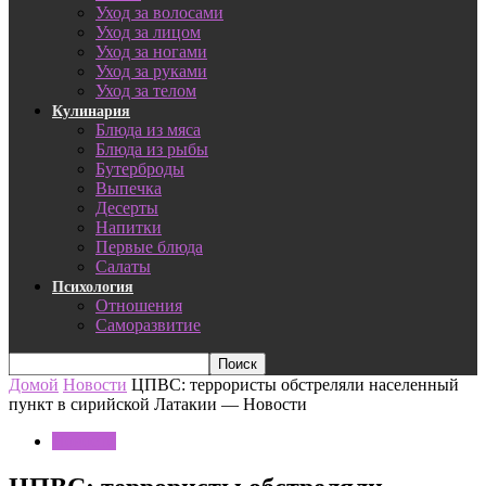
Уход за волосами
Уход за лицом
Уход за ногами
Уход за руками
Уход за телом
Кулинария
Блюда из мяса
Блюда из рыбы
Бутерброды
Выпечка
Десерты
Напитки
Первые блюда
Салаты
Психология
Отношения
Саморазвитие
Домой
Новости
ЦПВС: террористы обстреляли населенный
пункт в сирийской Латакии — Новости
Новости