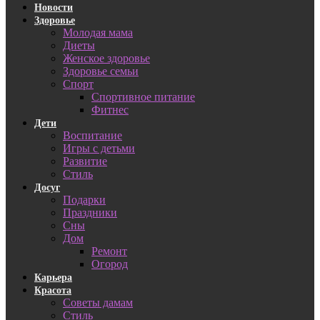
Новости
Здоровье
Молодая мама
Диеты
Женское здоровье
Здоровье семьи
Спорт
Спортивное питание
Фитнес
Дети
Воспитание
Игры с детьми
Развитие
Стиль
Досуг
Подарки
Праздники
Сны
Дом
Ремонт
Огород
Карьера
Красота
Советы дамам
Стиль