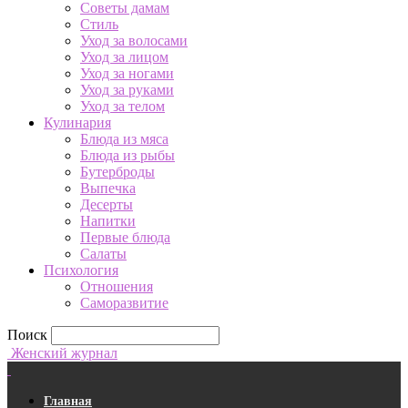
Советы дамам
Стиль
Уход за волосами
Уход за лицом
Уход за ногами
Уход за руками
Уход за телом
Кулинария
Блюда из мяса
Блюда из рыбы
Бутерброды
Выпечка
Десерты
Напитки
Первые блюда
Салаты
Психология
Отношения
Саморазвитие
Поиск
Женский журнал
Главная