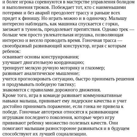
и более игрока соревнуются в мастерстве управления болидом
и выполнения трюков. Побеждает тот, кто с наименьшими
потерями и без аварий преодолеет трассу и раньше всех
придет к финишу. Но играть можно и в одиночку. Малышу
интересно наблюдать, как машинка спускается с горки,
заезжает в туннель, преодолевает препятствия. Однако трек —
больше чем просто увлекательная игрушка, позволяющая
интересно и весело проводить время. Гоночная трасса —
своеобразный развивающий конструктор, играя с которым
ребенок:
осваивает основы конструирования;
улучшает двигательную координацию;
тренирует мелкую ручную моторику и глазомер;
развивает аналитическое мышление;
учится прогнозировать ситуацию, быстро принимать решения
и продумывать победную тактику;
знакомится с правилами дорожного движения.
Кроме того, игра в команде развивает коммуникативные
навыки малыша, прививает ему лидерские качества и учит
достойно принимать поражение, если гонка не привела к
победе. Гоночные автотреки относятся к развивающим
игрушкам последнего поколения, которые через игру
прививают ребенку множество полезных качеств. Они
помогают малышам разносторонне развиваться и в будущем
способствуют их лучшей социализации.