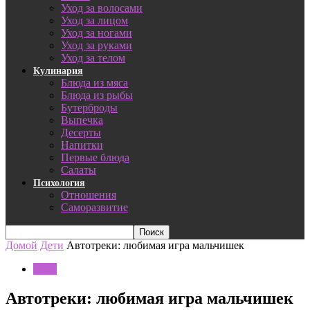
Уход за волосами
Уход за лицом
Уход за ногами
Уход за руками
Уход за телом
Кулинария
Блюда из мяса
Блюда из рыбы
Бутерброды
Выпечка
Десерты
Напитки
Первые блюда
Салаты
Психология
Отношения
Саморазвитие
Домой
Дети
Автотреки: любимая игра мальчишек
Дети
Автотреки: любимая игра мальчишек