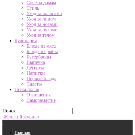
Советы дамам
Стиль
Уход за волосами
Уход за лицом
Уход за ногами
Уход за руками
Уход за телом
Кулинария
Блюда из мяса
Блюда из рыбы
Бутерброды
Выпечка
Десерты
Напитки
Первые блюда
Салаты
Психология
Отношения
Саморазвитие
Поиск
Женский журнал
Главная