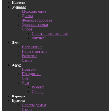
Новости
Здоровье
Молодая мама
Диеты
Женское здоровье
Здоровье семьи
Спорт
Спортивное питание
Фитнес
Дети
Воспитание
Игры с детьми
Развитие
Стиль
Досуг
Подарки
Праздники
Сны
Дом
Ремонт
Огород
Карьера
Красота
Советы дамам
Стиль