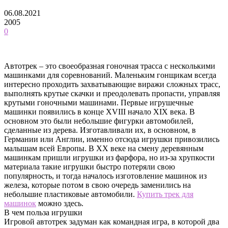
06.08.2021
2005
0
Автотрек – это своеобразная гоночная трасса с несколькими
машинками для соревнований. Маленьким гонщикам всегда
интересно проходить захватывающие виражи сложных трасс,
выполнять крутые скачки и преодолевать пропасти, управляя
крутыми гоночными машинами. Первые игрушечные
машинки появились в конце XVIII начало XIX века.
В
основном это были небольшие фигурки автомобилей,
сделанные из дерева. Изготавливали их, в основном, в
Германии или Англии, именно отсюда игрушки привозились
малышам всей Европы. В XX веке на смену деревянным
машинкам пришли игрушки из фарфора, но из-за хрупкости
материала такие игрушки быстро потеряли свою
популярность, и тогда началось изготовление машинок из
железа, которые потом в свою очередь заменились на
небольшие пластиковые автомобили.
Купить трек для
машинок
можно здесь.
В чем польза игрушки
Игровой автотрек задуман как командная игра, в которой два