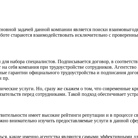
Основной задачей данной компании является поиски взаимовыго
аботе стараются взаимодействовать исключительно с проверен
 для набора специалистов. Подписывается договор, в соответст
ет на себя компания при трудоустройстве сотрудников. Агентств
ые гарантии официального трудоустройства и подписания догово
и пр.
ические услуги. Но, сразу же скажем о том, что современные к
зательств перед сотрудниками. Такой подход обеспечивает устра
ительности имеет высокие рейтинги репутации и в процессе сво
но внимательно изучить предоставляемые услуги в данной сфер
ся, какие именно агентства являются самыми эффективными дл