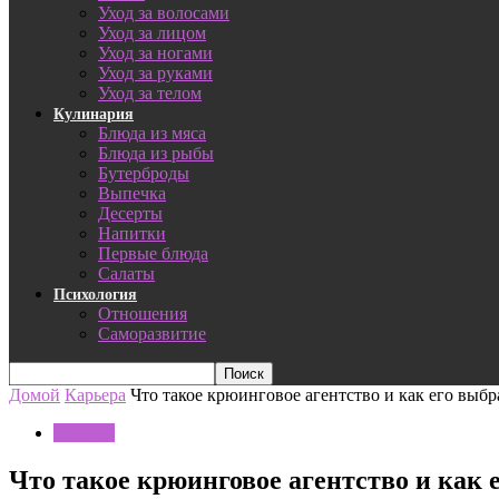
Уход за волосами
Уход за лицом
Уход за ногами
Уход за руками
Уход за телом
Кулинария
Блюда из мяса
Блюда из рыбы
Бутерброды
Выпечка
Десерты
Напитки
Первые блюда
Салаты
Психология
Отношения
Саморазвитие
Домой
Карьера
Что такое крюинговое агентство и как его выбр
Карьера
Что такое крюинговое агентство и как 