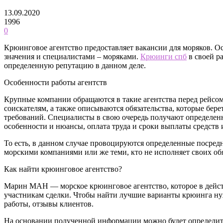
13.09.2020
1996
0
Крюинговое агентство предоставляет вакансии для моряков. 
значения и специалистами – моряками.
Крюинги спб
в своей р
определенную репутацию в данном деле.
Особенности работы агентств
Крупные компании обращаются в такие агентства перед рейсом
соискателям, а также описываются обязательства, которые бер
требований. Специалисты в свою очередь получают определенн
особенности и нюансы, оплата труда и сроки выплаты средств 
То есть, в данном случае провоцируются определенные посредн
морскими компаниями или же теми, кто не исполняет своих обя
Как найти крюинговое агентство?
Марин МАН — морское крюинговое агентство, которое в действ
участникам сделки. Чтобы найти лучшие варианты крюинга нуж
работы, отзывы клиентов.
На основании полученной информации можно будет определить