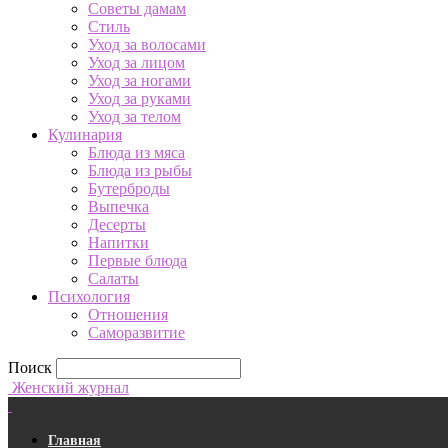
Советы дамам
Стиль
Уход за волосами
Уход за лицом
Уход за ногами
Уход за руками
Уход за телом
Кулинария
Блюда из мяса
Блюда из рыбы
Бутерброды
Выпечка
Десерты
Напитки
Первые блюда
Салаты
Психология
Отношения
Саморазвитие
Поиск
Женский журнал
Главная