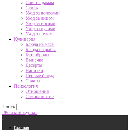
Советы дамам
Стиль
Уход за волосами
Уход за лицом
Уход за ногами
Уход за руками
Уход за телом
Кулинария
Блюда из мяса
Блюда из рыбы
Бутерброды
Выпечка
Десерты
Напитки
Первые блюда
Салаты
Психология
Отношения
Саморазвитие
Поиск
Женский журнал
Главная