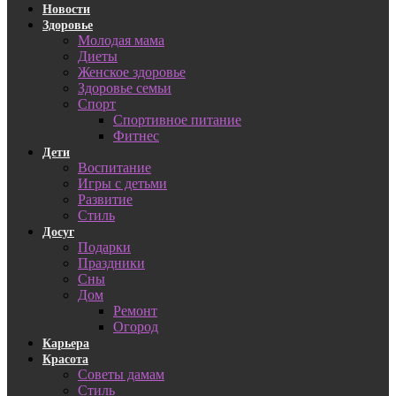
Новости
Здоровье
Молодая мама
Диеты
Женское здоровье
Здоровье семьи
Спорт
Спортивное питание
Фитнес
Дети
Воспитание
Игры с детьми
Развитие
Стиль
Досуг
Подарки
Праздники
Сны
Дом
Ремонт
Огород
Карьера
Красота
Советы дамам
Стиль