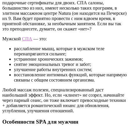
подарочные сертификаты для двоих. СПА салоны,
большинство из них, имеют несколько таких программ, в
элитном массажном центре Natura (он находится на Печерске)
их 9. Вам будет приятно провести с ним вдвоем время, в
приятной обстановке, за необычным занятием. Если вы так
это преподнесете, думаете, он скажет «нет»?
Мужской
СПА
— это:
расслабление мышц, которые в мужском теле
перенапрягаются сильнее;
устранение хронических зажимов;
снятие эмоциональных тревог и забот;
улучшение работы внутренних систем;
восстановление интимных функций, которые напрямую
связаны с общим состоянием организма.
Любой массаж полезен, специализированный даст
наибольший эффект. Но, если «клиент» не созрел, начинайте
через парный сеанс, он тоже включает превосходные техники
+ добавляется романтический нюанс для обновления,
углубления, улучшения отношений.
Особенности SPA для мужчин