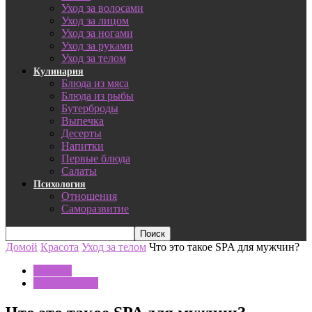
Уход за волосами
Уход за лицом
Уход за ногами
Уход за руками
Уход за телом
Кулинария
Блюда из мяса
Блюда из рыбы
Бутерброды
Выпечка
Десерты
Напитки
Первые блюда
Салаты
Психология
Отношения
Саморазвитие
Домой
Красота
Уход за телом
Что это такое SPA для мужчин?
Красота
Уход за телом