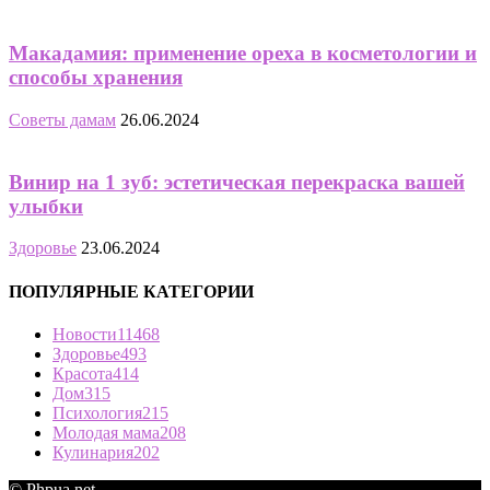
Макадамия: применение ореха в косметологии и
способы хранения
Советы дамам
26.06.2024
Винир на 1 зуб: эстетическая перекраска вашей
улыбки
Здоровье
23.06.2024
ПОПУЛЯРНЫЕ КАТЕГОРИИ
Новости
11468
Здоровье
493
Красота
414
Дом
315
Психология
215
Молодая мама
208
Кулинария
202
© Phpua.net