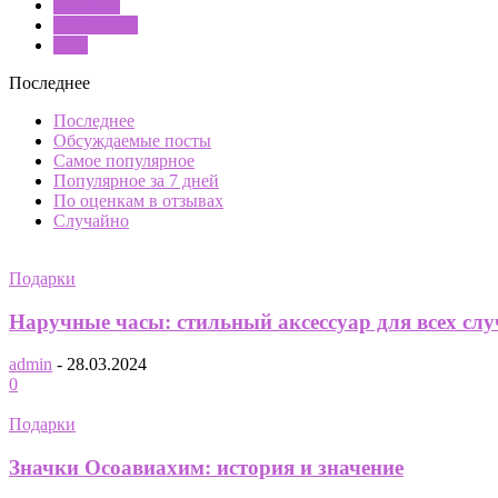
Подарки
Праздники
Сны
Последнее
Последнее
Обсуждаемые посты
Самое популярное
Популярное за 7 дней
По оценкам в отзывах
Случайно
Подарки
Наручные часы: стильный аксессуар для всех сл
admin
-
28.03.2024
0
Подарки
Значки Осоавиахим: история и значение