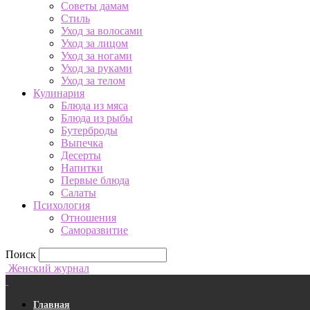
Советы дамам
Стиль
Уход за волосами
Уход за лицом
Уход за ногами
Уход за руками
Уход за телом
Кулинария
Блюда из мяса
Блюда из рыбы
Бутерброды
Выпечка
Десерты
Напитки
Первые блюда
Салаты
Психология
Отношения
Саморазвитие
Поиск
Женский журнал
Главная