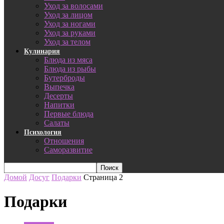
Уход за волосами
Уход за лицом
Уход за ногами
Уход за руками
Уход за телом
Кулинария
Блюда из мяса
Блюда из рыбы
Бутерброды
Выпечка
Десерты
Напитки
Первые блюда
Салаты
Психология
Отношения
Саморазвитие
Домой
Досуг
Подарки
Страница 2
Подарки