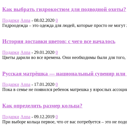
Как выбрать гидрокостюм для подводной охоты?
Подарки
Anna
-
08.02.2020
0
Гидроодежда – это одежда для людей, которые просто не могут 
История доставки цветов: с чего все началось
Подарки
Anna
-
29.01.2020
0
Цветы дарили во все времена. Они необходимы были для того, 
Русская матрёшка — национальный сувенир или 
Подарки
Anna
-
17.01.2020
0
Пока в семье не появился ребенок матрешка у взрослых ассоци
Как определить размер кольца?
Подарки
Anna
-
09.12.2019
0
При выборе кольца первое, что от вас потребуется – это не по