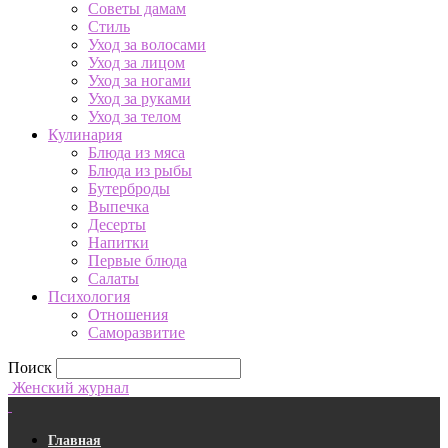
Советы дамам
Стиль
Уход за волосами
Уход за лицом
Уход за ногами
Уход за руками
Уход за телом
Кулинария
Блюда из мяса
Блюда из рыбы
Бутерброды
Выпечка
Десерты
Напитки
Первые блюда
Салаты
Психология
Отношения
Саморазвитие
Поиск
Женский журнал
Главная