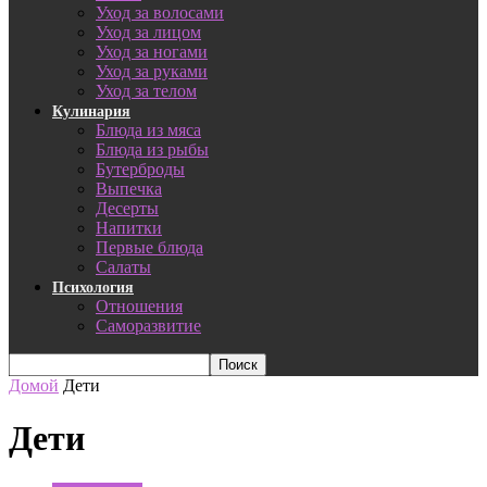
Уход за волосами
Уход за лицом
Уход за ногами
Уход за руками
Уход за телом
Кулинария
Блюда из мяса
Блюда из рыбы
Бутерброды
Выпечка
Десерты
Напитки
Первые блюда
Салаты
Психология
Отношения
Саморазвитие
Домой
Дети
Дети