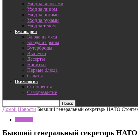
Уход за волосами
Уход за лицом
Уход за ногами
Уход за руками
Уход за телом
Кулинария
Блюда из мяса
Блюда из рыбы
Бутерброды
Выпечка
Десерты
Напитки
Первые блюда
Салаты
Психология
Отношения
Саморазвитие
Домой
Новости
Бывший генеральный секретарь НАТО Столтенб
Новости
Бывший генеральный секретарь НАТО С