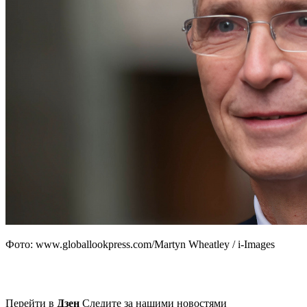
Фото: www.globallookpress.com/Martyn Wheatley / i-Images
Перейти в
Дзен
Следите за нашими новостями