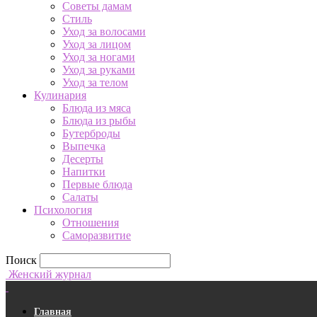
Советы дамам
Стиль
Уход за волосами
Уход за лицом
Уход за ногами
Уход за руками
Уход за телом
Кулинария
Блюда из мяса
Блюда из рыбы
Бутерброды
Выпечка
Десерты
Напитки
Первые блюда
Салаты
Психология
Отношения
Саморазвитие
Поиск
Женский журнал
Главная