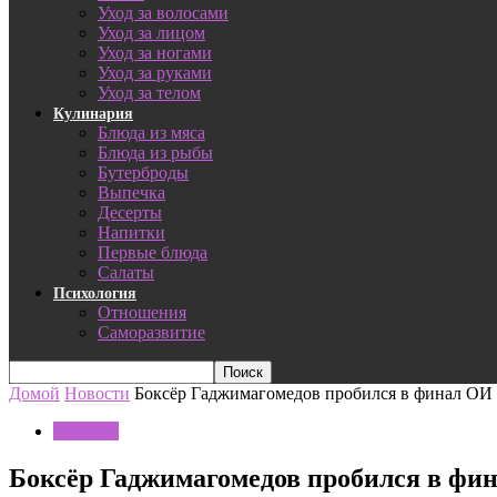
Уход за волосами
Уход за лицом
Уход за ногами
Уход за руками
Уход за телом
Кулинария
Блюда из мяса
Блюда из рыбы
Бутерброды
Выпечка
Десерты
Напитки
Первые блюда
Салаты
Психология
Отношения
Саморазвитие
Домой
Новости
Боксёр Гаджимагомедов пробился в финал ОИ в
Новости
Боксёр Гаджимагомедов пробился в фина