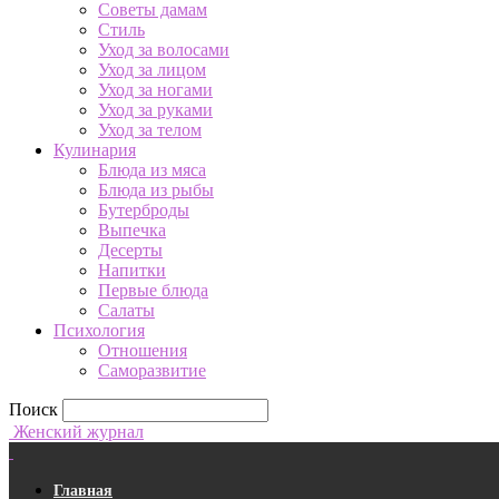
Советы дамам
Стиль
Уход за волосами
Уход за лицом
Уход за ногами
Уход за руками
Уход за телом
Кулинария
Блюда из мяса
Блюда из рыбы
Бутерброды
Выпечка
Десерты
Напитки
Первые блюда
Салаты
Психология
Отношения
Саморазвитие
Поиск
Женский журнал
Главная