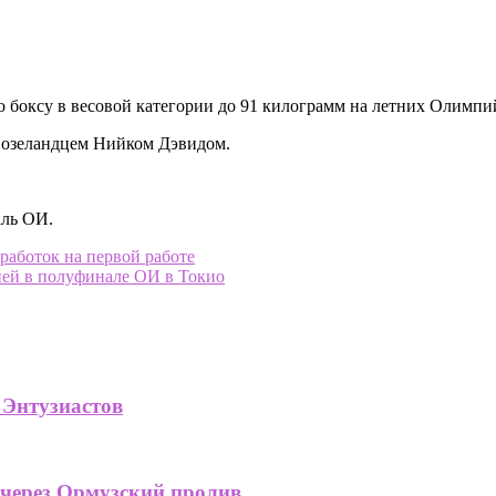
боксу в весовой категории до 91 килограмм на летних Олимпий
возеландцем Нийком Дэвидом.
аль ОИ.
работок на первой работе
ией в полуфинале ОИ в Токио
 Энтузиастов
 через Ормузский пролив