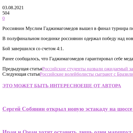
03.08.2021
504
0
Россиянин Муслим Гаджимагомедов вышел в финал турнира по 
В полуфинальном поединке россиянин одержал победу над но
Бой завершился со счетом 4:1.
Ранее сообщалось, что Гаджимагомедов гарантировал себе мед
Предыдущая статья
Российские студенты назвали ожидаемый за
Следующая статья
Российские волейболисты сыграют с Бразил
ЭТО МОЖЕТ БЫТЬ ИНТЕРЕСНО
ЕЩЕ ОТ АВТОРА
Сергей Собянин открыл новую эстакаду на шоссе
Иран и Оман хотят оставить лишь один маршрут