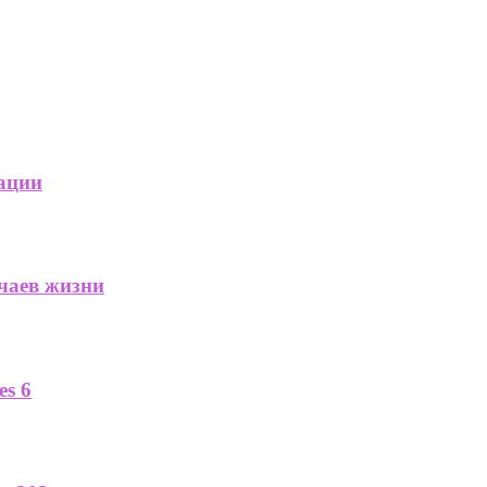
ации
учаев жизни
es 6