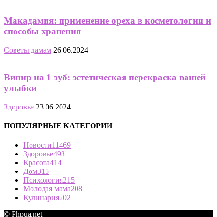
Макадамия: применение ореха в косметологии и
способы хранения
Советы дамам
26.06.2024
Винир на 1 зуб: эстетическая перекраска вашей
улыбки
Здоровье
23.06.2024
ПОПУЛЯРНЫЕ КАТЕГОРИИ
Новости
11469
Здоровье
493
Красота
414
Дом
315
Психология
215
Молодая мама
208
Кулинария
202
© Phpua.net