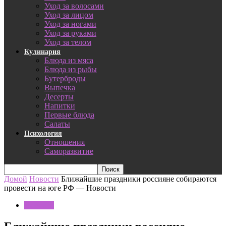
Уход за волосами
Уход за лицом
Уход за ногами
Уход за руками
Уход за телом
Кулинария
Блюда из мяса
Блюда из рыбы
Бутерброды
Выпечка
Десерты
Напитки
Первые блюда
Салаты
Психология
Отношения
Саморазвитие
Домой
Новости
Ближайшие праздники россияне собираются
провести на юге РФ — Новости
Новости