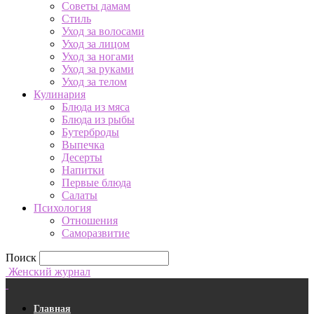
Советы дамам
Стиль
Уход за волосами
Уход за лицом
Уход за ногами
Уход за руками
Уход за телом
Кулинария
Блюда из мяса
Блюда из рыбы
Бутерброды
Выпечка
Десерты
Напитки
Первые блюда
Салаты
Психология
Отношения
Саморазвитие
Поиск
Женский журнал
Главная