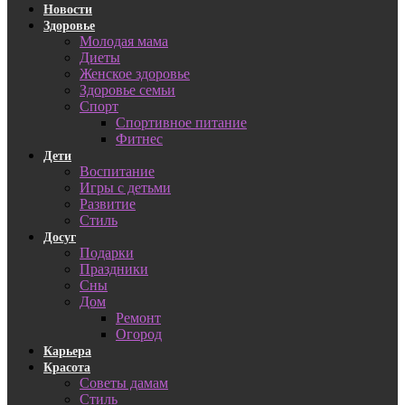
Новости
Здоровье
Молодая мама
Диеты
Женское здоровье
Здоровье семьи
Спорт
Спортивное питание
Фитнес
Дети
Воспитание
Игры с детьми
Развитие
Стиль
Досуг
Подарки
Праздники
Сны
Дом
Ремонт
Огород
Карьера
Красота
Советы дамам
Стиль