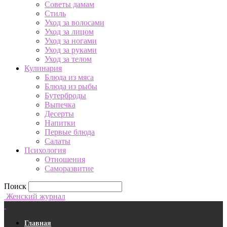
Советы дамам
Стиль
Уход за волосами
Уход за лицом
Уход за ногами
Уход за руками
Уход за телом
Кулинария
Блюда из мяса
Блюда из рыбы
Бутерброды
Выпечка
Десерты
Напитки
Первые блюда
Салаты
Психология
Отношения
Саморазвитие
Поиск
Женский журнал
Главная