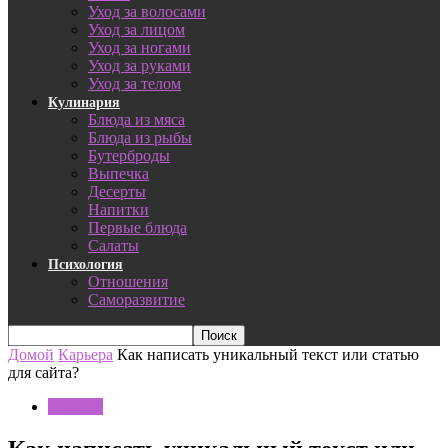
Уход за волосами
Уход за лицом
Уход за ногами
Уход за руками
Уход за телом
Кулинария
Блюда из мяса
Блюда из рыбы
Бутерброды
Выпечка
Десерты
Напитки
Первые блюда
Салаты
Психология
Отношения
Саморазвитие
Домой
Карьера
Как написать уникальный текст или статью
для сайта?
Карьера