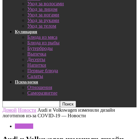
Уход за волосами
Уход за лицом
Уход за ногами
Уход за руками
Уход за телом
Кулинария
Блюда из мяса
Блюда из рыбы
Бутерброды
Выпечка
Десерты
Напитки
Первые блюда
Салаты
Психология
Отношения
Саморазвитие
Домой
Новости
Audi и Volkswagen изменили дизайн
логотипов из-за COVID-19 — Новости
Новости