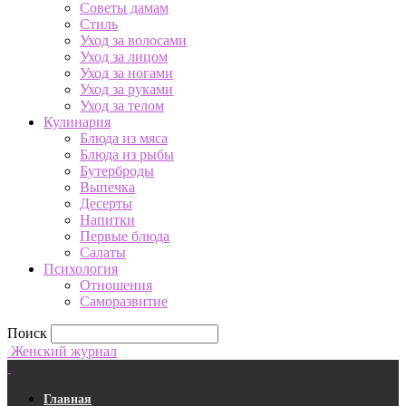
Советы дамам
Стиль
Уход за волосами
Уход за лицом
Уход за ногами
Уход за руками
Уход за телом
Кулинария
Блюда из мяса
Блюда из рыбы
Бутерброды
Выпечка
Десерты
Напитки
Первые блюда
Салаты
Психология
Отношения
Саморазвитие
Поиск
Женский журнал
Главная