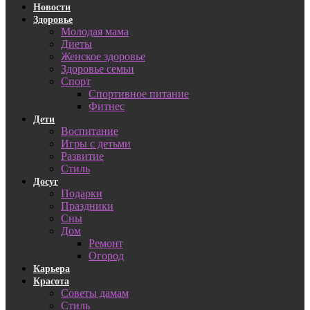
Новости
Здоровье
Молодая мама
Диеты
Женское здоровье
Здоровье семьи
Спорт
Спортивное питание
Фитнес
Дети
Воспитание
Игры с детьми
Развитие
Стиль
Досуг
Подарки
Праздники
Сны
Дом
Ремонт
Огород
Карьера
Красота
Советы дамам
Стиль