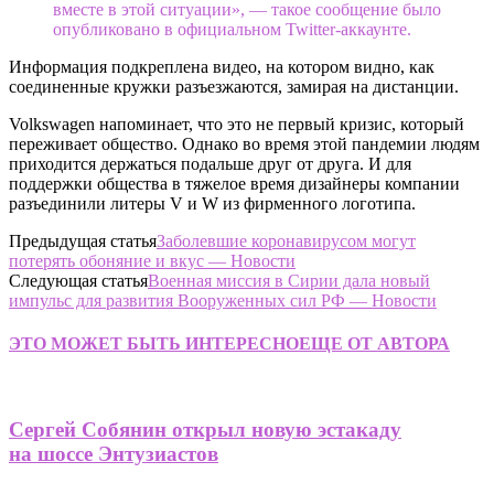
вместе в этой ситуации», — такое сообщение было
опубликовано в официальном Twitter-аккаунте.
Информация подкреплена видео, на котором видно, как
соединенные кружки разъезжаются, замирая на дистанции.
Volkswagen напоминает, что это не первый кризис, который
переживает общество. Однако во время этой пандемии людям
приходится держаться подальше друг от друга. И для
поддержки общества в тяжелое время дизайнеры компании
разъединили литеры V и W из фирменного логотипа.
Предыдущая статья
Заболевшие коронавирусом могут
потерять обоняние и вкус — Новости
Следующая статья
Военная миссия в Сирии дала новый
импульс для развития Вооруженных сил РФ — Новости
ЭТО МОЖЕТ БЫТЬ ИНТЕРЕСНО
ЕЩЕ ОТ АВТОРА
Сергей Собянин открыл новую эстакаду
на шоссе Энтузиастов