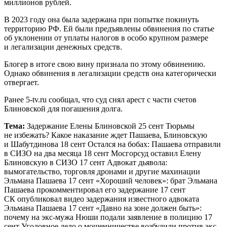
миллионов рублей.
В 2023 году она была задержана при попытке покинуть
территорию РФ. Ей были предъявлены обвинения по статье
об уклонении от уплаты налогов в особо крупном размере
и легализации денежных средств.
Блогер в итоге свою вину признала по этому обвинению.
Однако обвинения в легализации средств она категорически
отвергает.
Ранее 5-tv.ru сообщал, что суд снял арест с части счетов
Блиновской для погашения долга.
Тема:
Задержание Елены Блиновской 25 сент Тюрьмы
не избежать? Какое наказание ждет Пашаева, Блиновскую
и Шабутдинова 18 сент Остался на бобах: Пашаева отправили
в СИЗО на два месяца 18 сент Мосгорсуд оставил Елену
Блиновскую в СИЗО 17 сент Адвокат дьявола:
вымогательство, торговля дронами и другие махинации
Эльмана Пашаева 17 сент «Хороший человек»: брат Эльмана
Пашаева прокомментировал его задержание 17 сент
СК опубликовал видео задержания известного адвоката
Эльмана Пашаева 17 сент «Давно на зоне должен быть»:
почему на экс-мужа Нюши подали заявление в полицию 17
сент Уголовное дело о мошенничестве возбудили против экс-