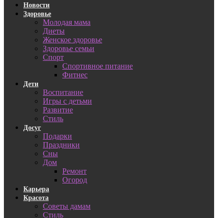
Новости
Здоровье
Молодая мама
Диеты
Женское здоровье
Здоровье семьи
Спорт
Спортивное питание
Фитнес
Дети
Воспитание
Игры с детьми
Развитие
Стиль
Досуг
Подарки
Праздники
Сны
Дом
Ремонт
Огород
Карьера
Красота
Советы дамам
Стиль