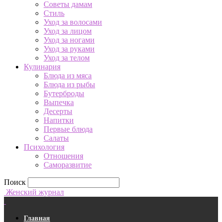
Советы дамам
Стиль
Уход за волосами
Уход за лицом
Уход за ногами
Уход за руками
Уход за телом
Кулинария
Блюда из мяса
Блюда из рыбы
Бутерброды
Выпечка
Десерты
Напитки
Первые блюда
Салаты
Психология
Отношения
Саморазвитие
Поиск
Женский журнал
Главная