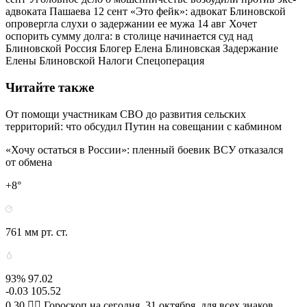
адвоката Пашаева 12 сент «Это фейк»: адвокат Блиновской
опровергла слухи о задержании ее мужа 14 авг Хочет
оспорить сумму долга: в столице начинается суд над
Блиновской Россия Блогер Елена Блиновская Задержание
Елены Блиновской Налоги Спецоперация
Читайте также
От помощи участникам СВО до развития сельских
территорий: что обсудил Путин на совещании с кабмином
«Хочу остаться в России»: пленный боевик ВСУ отказался
от обмена
+8°
761 мм рт. ст.
93% 97.02
-0.03 105.52
0.30 🧙‍♀ Гороскоп на сегодня, 31 октября, для всех знаков