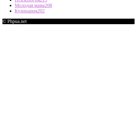
Молодая мама
208
Кулинария
202
© Phpua.net