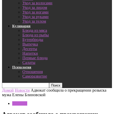
Уход за волосами
Уход за лицом
Уход за ногами
Уход за руками
Уход за телом
Кулинария
Блюда из мяса
Блюда из рыбы
Бутерброды
Выпечка
Десерты
Напитки
Первые блюда
Салаты
Психология
Отношения
Саморазвитие
Домой
Новости
Адвокат сообщила о прекращении розыска
мужа Елены Блиновской
Новости