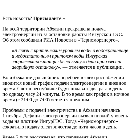
Есть новость?
Присылайте »
На всей территории Абхазии прекращена подача
электроэнергии из-за остановки работы Ингурской ГЭС.
Об этом сообщили РИА Новости в «Черноморэнерго».
«В связи с критическим уровнем воды в водохранилище
и недостаточным притоком воды Ингурская
гидроэлектростанция была вынуждена произвести
аварийную остановку»
, — отмечается в публикации.
Во избежание дальнейших перебоев в электроснабжении
вводится новый график подачи электроэнергии в дневное
время. Свет в республике будут подавать два раза в день
по одному часу 24 минуты. В то время как график в ночное
время (с 21:00 до 7:00) остается прежним.
Проблемы с подачей электричества в Абхазии начались
1 ноября. Дефицит электроэнергии вызвал низкий уровень
воды на плотине ИнгурГЭС. Тогда «Черноморэнерго»
сократило подачу электричества до пяти часов в день.
Ранее 5-tv.ru рассказывал, что парламент Абхазии