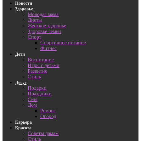
Новости
Здоровье
Молодая мама
Диеты
Женское здоровье
Здоровье семьи
Спорт
Спортивное питание
Фитнес
Дети
Воспитание
Игры с детьми
Развитие
Стиль
Досуг
Подарки
Праздники
Сны
Дом
Ремонт
Огород
Карьера
Красота
Советы дамам
Стиль