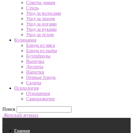
Советы дамам
Стиль
Уход за волосами
Уход за лицом
Уход за ногами
Уход за руками
Уход за телом
Кулинария
Блюда из мяса
Блюда из рыбы
Бутерброды
Выпечка
Десерты
Напитки
Первые блюда
Салаты
Психология
Отношения
Саморазвитие
Поиск
Женский журнал
Главная