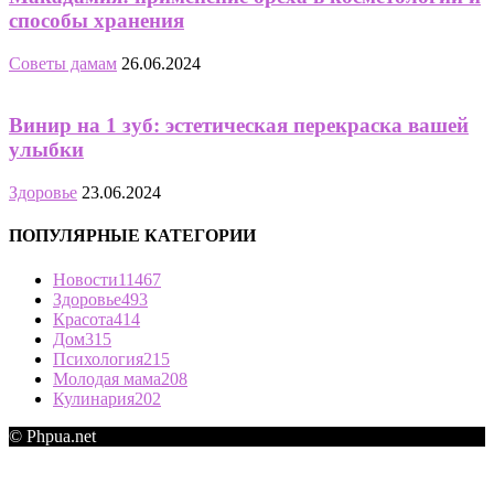
способы хранения
Советы дамам
26.06.2024
Винир на 1 зуб: эстетическая перекраска вашей
улыбки
Здоровье
23.06.2024
ПОПУЛЯРНЫЕ КАТЕГОРИИ
Новости
11467
Здоровье
493
Красота
414
Дом
315
Психология
215
Молодая мама
208
Кулинария
202
© Phpua.net