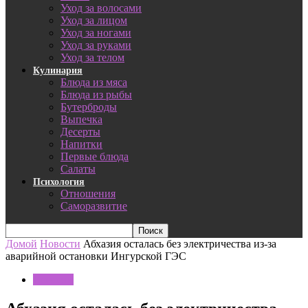
Уход за волосами
Уход за лицом
Уход за ногами
Уход за руками
Уход за телом
Кулинария
Блюда из мяса
Блюда из рыбы
Бутерброды
Выпечка
Десерты
Напитки
Первые блюда
Салаты
Психология
Отношения
Саморазвитие
Домой
Новости
Абхазия осталась без электричества из-за
аварийной остановки Ингурской ГЭС
Новости