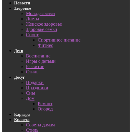
Новости
Здоровье
Молодая мама
Диеты
Женское здоровье
Здоровье семьи
Спорт
Спортивное питание
Фитнес
Дети
Воспитание
Игры с детьми
Развитие
Стиль
Досуг
Подарки
Праздники
Сны
Дом
Ремонт
Огород
Карьера
Красота
Советы дамам
Стиль