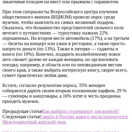
заканчивая походом на квест или прыжком с парашютом.
При этом специалисты Всероссийского центра изучения
общественного мнения (ВЦИОМ) провели опрос среди
мужчин, чтобы выяснить их самых желанный подарок.
Оказалось, что большинство представителей сильного пола
мечтает о путешествиях — турпутевку назвали 22%
опрошенных. На втором месте автомобиль (17%), а на третьем
— билеты на концерт или ужин в ресторане, а также просто-
напросто деньги (по 13%). Также в пятерке — гаджеты и
книги (по 10%). Конечно, подарить возлюбленному новое
авто сможет далеко не каждая женщина, но организовать
поездку, например, в область или по неизведанным местам
своего края, а также выбрать интересную книгу, скорее всего,
сумеет практически любая дама.
Кстати, согласно результатам опроса, 35% женщин
собираются дарить своим вторым половинкам парфюм, 29 %
— сувениры и канцтовары, а 16% хотят в честь праздника
приодеть мужчин.
Предыдущая статья
Как выбрать столешницу для ванной?
Следующая статья
8 марта в России: какого числа празднуется
Международный женский день