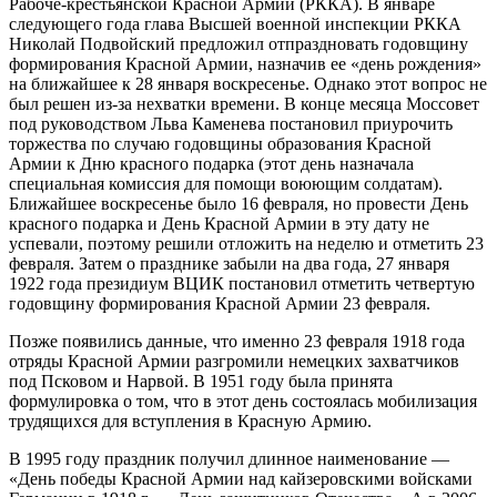
Рабоче-крестьянской Красной Армии (РККА). В январе
следующего года глава Высшей военной инспекции РККА
Николай Подвойский предложил отпраздновать годовщину
формирования Красной Армии, назначив ее «день рождения»
на ближайшее к 28 января воскресенье. Однако этот вопрос не
был решен из-за нехватки времени. В конце месяца Моссовет
под руководством Льва Каменева постановил приурочить
торжества по случаю годовщины образования Красной
Армии к Дню красного подарка (этот день назначала
специальная комиссия для помощи воюющим солдатам).
Ближайшее воскресенье было 16 февраля, но провести День
красного подарка и День Красной Армии в эту дату не
успевали, поэтому решили отложить на неделю и отметить 23
февраля. Затем о празднике забыли на два года, 27 января
1922 года президиум ВЦИК постановил отметить четвертую
годовщину формирования Красной Армии 23 февраля.
Позже появились данные, что именно 23 февраля 1918 года
отряды Красной Армии разгромили немецких захватчиков
под Псковом и Нарвой. В 1951 году была принята
формулировка о том, что в этот день состоялась мобилизация
трудящихся для вступления в Красную Армию.
В 1995 году праздник получил длинное наименование —
«День победы Красной Армии над кайзеровскими войсками