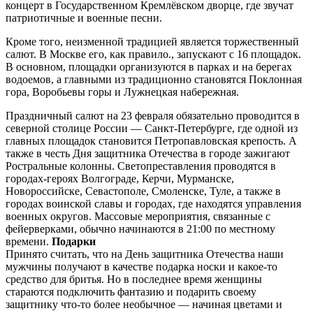
концерт в Государственном Кремлёвском дворце, где звучат
патриотичные и военные песни.
Кроме того, неизменной традицией является торжественный
салют. В Москве его, как правило., запускают с 16 площадок.
В основном, площадки организуются в парках и на берегах
водоемов, а главными из традиционно становятся Поклонная
гора, Воробьевы горы и Лужнецкая набережная.
Праздничный салют на 23 февраля обязательно проводится в
северной столице России — Санкт-Петербурге, где одной из
главных площадок становится Петропавловская крепость. А
также в честь Дня защитника Отечества в городе зажигают
Ростральные колонны. Светопреставления проводятся в
городах-героях Волгограде, Керчи, Мурманске,
Новороссийске, Севастополе, Смоленске, Туле, а также в
городах воинской славы и городах, где находятся управления
военных округов. Массовые мероприятия, связанные с
фейерверками, обычно начинаются в 21:00 по местному
времени.
Подарки
Принято считать, что на День защитника Отечества наши
мужчины получают в качестве подарка носки и какое-то
средство для бритья. Но в последнее время женщины
стараются подключить фантазию и подарить своему
защитнику что-то более необычное — начиная цветами и