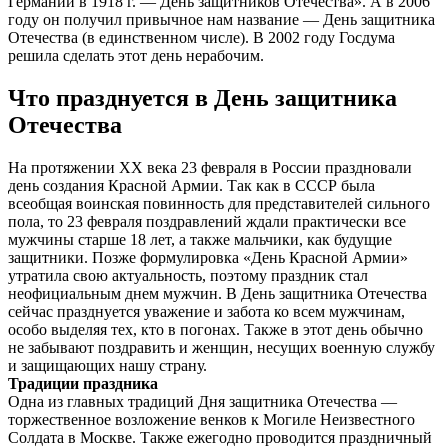
Германии в 1918 г. — День защитников Отечества». А в 2006
году он получил привычное нам название — День защитника
Отечества (в единственном числе). В 2002 году Госдума
решила сделать этот день нерабочим.
Что празднуется в День защитника
Отечества
На протяжении XX века 23 февраля в России праздновали
день создания Красной Армии. Так как в СССР была
всеобщая воинская повинность для представителей сильного
пола, то 23 февраля поздравлений ждали практически все
мужчины старше 18 лет, а также мальчики, как будущие
защитники. Позже формулировка «День Красной Армии»
утратила свою актуальность, поэтому праздник стал
неофициальным днем мужчин. В День защитника Отечества
сейчас празднуется уважение и забота ко всем мужчинам,
особо выделяя тех, кто в погонах. Также в этот день обычно
не забывают поздравить и женщин, несущих военную службу
и защищающих нашу страну.
Традиции праздника
Одна из главных традиций Дня защитника Отечества —
торжественное возложение венков к Могиле Неизвестного
Солдата в Москве. Также ежегодно проводится праздничный