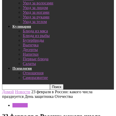
Уход за волосами
Уход за лицом
Уход за ногами
Уход за руками
Уход за телом
Кулинария
Блюда из мяса
Блюда из рыбы
Бутерброды
Выпечка
Десерты
Напитки
Первые блюда
Салаты
Психология
Отношения
Саморазвитие
Домой
Новости
23 февраля в России: какого числа
празднуется День защитника Отечества
Новости