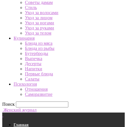
Советы дамам
Стиль
Уход за волосами
Уход за лицом
Уход за ногами
Уход за руками
Уход за телом
Кулинария
Блюда из мяса
Блюда из рыбы
Бутерброды
Выпечка
Десерты
Напитки
Первые блюда
Салаты
Психология
Отношения
Саморазвитие
Поиск
Женский журнал
Главная