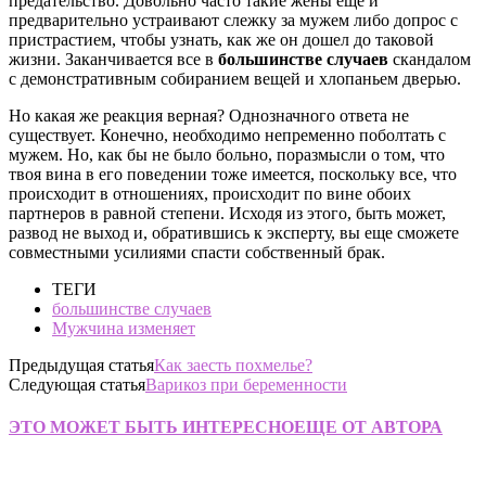
предательство. Довольно часто такие жены еще и
предварительно устраивают слежку за мужем либо допрос с
пристрастием, чтобы узнать, как же он дошел до таковой
жизни. Заканчивается все в
большинстве случаев
скандалом
с демонстративным собиранием вещей и хлопаньем дверью.
Но какая же реакция верная? Однозначного ответа не
существует. Конечно, необходимо непременно поболтать с
мужем. Но, как бы не было больно, поразмысли о том, что
твоя вина в его поведении тоже имеется, поскольку все, что
происходит в отношениях, происходит по вине обоих
партнеров в равной степени.
Исходя из этого, быть может,
развод не выход и, обратившись к эксперту, вы еще сможете
совместными усилиями спасти собственный брак.
ТЕГИ
большинстве случаев
Мужчина изменяет
Предыдущая статья
Как заесть похмелье?
Следующая статья
Варикоз при беременности
ЭТО МОЖЕТ БЫТЬ ИНТЕРЕСНО
ЕЩЕ ОТ АВТОРА