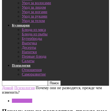
Уход за волосами
Уход за лицом
Уход за ногами
Уход за руками
Уход за телом
Кулинария
Блюда из мяса
Блюда из рыбы
Бутерброды
Выпечка
Десерты
Напитки
Первые блюда
Салаты
Психология
Отношения
Саморазвитие
Домой
Психология
Почему они не разводятся, прежде чем
изменить?
Психология