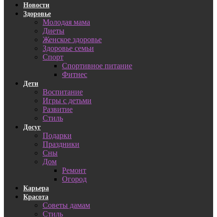
Новости
Здоровье
Молодая мама
Диеты
Женское здоровье
Здоровье семьи
Спорт
Спортивное питание
Фитнес
Дети
Воспитание
Игры с детьми
Развитие
Стиль
Досуг
Подарки
Праздники
Сны
Дом
Ремонт
Огород
Карьера
Красота
Советы дамам
Стиль