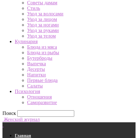
Советы дамам
Стиль
Уход за волосами
Уход за лицом
Уход за ногами
Уход за руками
Уход за телом
Кулинария
Блюда из мяса
Блюда из рыбы
Бутерброды
Выпечка
Десерты
Напитки
Первые блюда
Салаты
Психология
Отношения
Саморазвитие
Поиск
Женский журнал
Главная