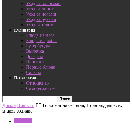
Уход за волосами
Уход за лицом
Уход за ногами
Уход за руками
Уход за телом
Кулинария
Блюда из мяса
Блюда из рыбы
Бутерброды
Выпечка
Десерты
Напитки
Первые блюда
Салаты
Психология
Отношения
Саморазвитие
Домой
Новости
🧙‍♀ Гороскоп на сегодня, 15 июня, для всех
знаков зодиака
Новости