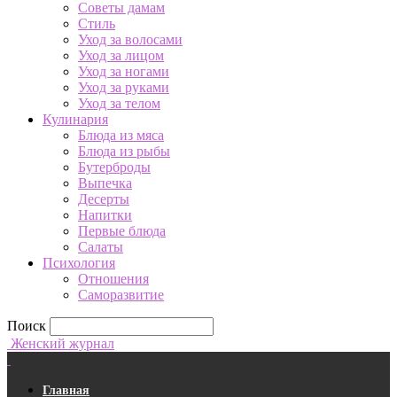
Советы дамам
Стиль
Уход за волосами
Уход за лицом
Уход за ногами
Уход за руками
Уход за телом
Кулинария
Блюда из мяса
Блюда из рыбы
Бутерброды
Выпечка
Десерты
Напитки
Первые блюда
Салаты
Психология
Отношения
Саморазвитие
Поиск
Женский журнал
Главная