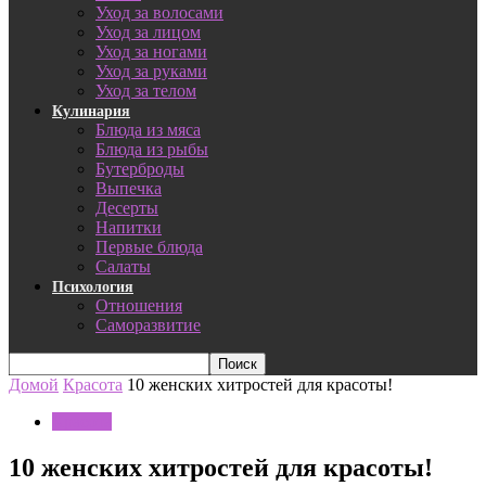
Уход за волосами
Уход за лицом
Уход за ногами
Уход за руками
Уход за телом
Кулинария
Блюда из мяса
Блюда из рыбы
Бутерброды
Выпечка
Десерты
Напитки
Первые блюда
Салаты
Психология
Отношения
Саморазвитие
Домой
Красота
10 женских хитростей для красоты!
Красота
10 женских хитростей для красоты!