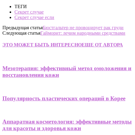
ТЕГИ
Секрет случае
Секрет случае если
Предыдущая статья
Бюстгальтер не провоцирует рак груди
Следующая статья
Гайморит: лечим народными средствами
ЭТО МОЖЕТ БЫТЬ ИНТЕРЕСНО
ЕЩЕ ОТ АВТОРА
Мезотерапия: эффективный метод омоложения и
восстановления кожи
Популярность пластических операций в Корее
Аппаратная косметология: эффективные методы
для красоты и здоровья кожи