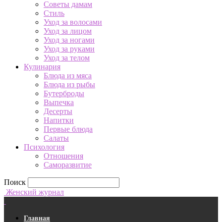
Советы дамам
Стиль
Уход за волосами
Уход за лицом
Уход за ногами
Уход за руками
Уход за телом
Кулинария
Блюда из мяса
Блюда из рыбы
Бутерброды
Выпечка
Десерты
Напитки
Первые блюда
Салаты
Психология
Отношения
Саморазвитие
Поиск
Женский журнал
Главная