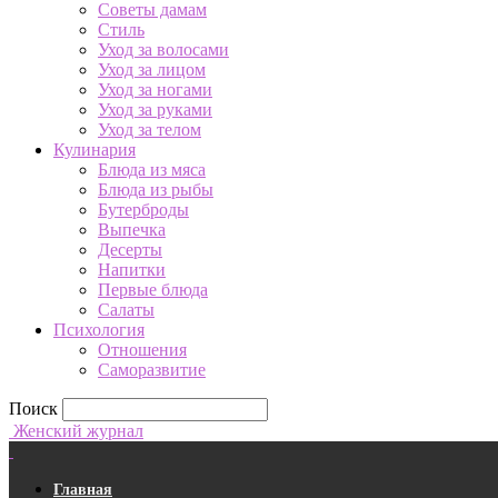
Советы дамам
Стиль
Уход за волосами
Уход за лицом
Уход за ногами
Уход за руками
Уход за телом
Кулинария
Блюда из мяса
Блюда из рыбы
Бутерброды
Выпечка
Десерты
Напитки
Первые блюда
Салаты
Психология
Отношения
Саморазвитие
Поиск
Женский журнал
Главная