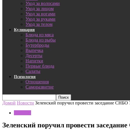
Уход за волосами
Уход за лицом
Уход за ногами
Уход за руками
Уход за телом
Кулинария
Блюда из мяса
Блюда из рыбы
Бутерброды
Выпечка
Десерты
Напитки
Первые блюда
Салаты
Психология
Отношения
Саморазвитие
Домой
Новости
Зеленский поручил провести заседание СНБО 
Новости
Зеленский поручил провести заседани