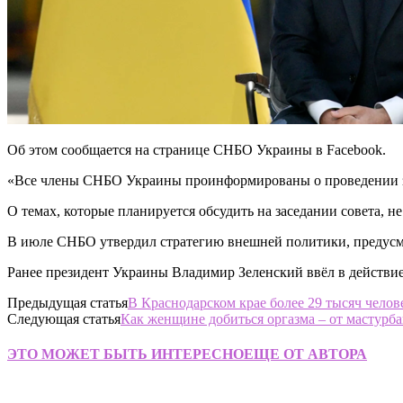
Об этом сообщается на странице СНБО Украины в Facebook.
«Все члены СНБО Украины проинформированы о проведении зас
О темах, которые планируется обсудить на заседании совета, не
В июле СНБО утвердил стратегию внешней политики, предус
Ранее президент Украины Владимир Зеленский ввёл в действи
Предыдущая статья
В Краснодарском крае более 29 тысяч челов
Следующая статья
Как женщине добиться оргазма – от мастурб
ЭТО МОЖЕТ БЫТЬ ИНТЕРЕСНО
ЕЩЕ ОТ АВТОРА