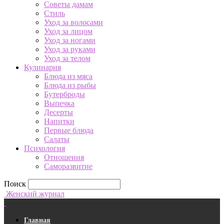
Советы дамам
Стиль
Уход за волосами
Уход за лицом
Уход за ногами
Уход за руками
Уход за телом
Кулинария
Блюда из мяса
Блюда из рыбы
Бутерброды
Выпечка
Десерты
Напитки
Первые блюда
Салаты
Психология
Отношения
Саморазвитие
Поиск
Женский журнал
Главная