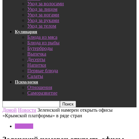
Уход за волосами
Уход за лицом
Уход за ногами
Уход за руками
Уход за телом
Кулинария
Блюда из мяса
Блюда из рыбы
Бутерброды
Выпечка
Десерты
Напитки
Первые блюда
Салаты
Психология
Отношения
Саморазвитие
Домой
Новости
Зеленский намерен открыть офисы
«Крымской платформы» в ряде стран
Новости