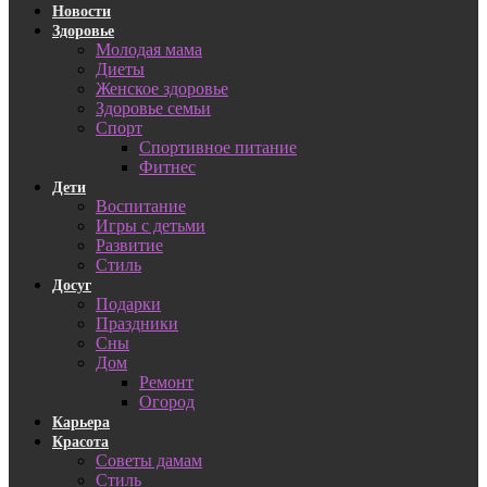
Новости
Здоровье
Молодая мама
Диеты
Женское здоровье
Здоровье семьи
Спорт
Спортивное питание
Фитнес
Дети
Воспитание
Игры с детьми
Развитие
Стиль
Досуг
Подарки
Праздники
Сны
Дом
Ремонт
Огород
Карьера
Красота
Советы дамам
Стиль