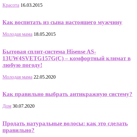
Красота
16.03.2015
Как воспитать из сына настоящего мужчину
Молодая мама
18.05.2015
Бытовая cплит-система Hisense AS-
13UW4SVETG157G(С) – комфортный климат в
любую погоду!
Молодая мама
22.05.2020
Как правильно выбрать антикражную систему?
Дом
30.07.2020
Продать натуральные волосы: как это сделать
правильно?