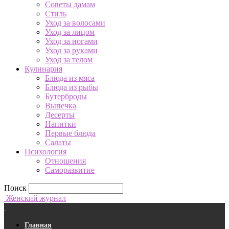
Советы дамам
Стиль
Уход за волосами
Уход за лицом
Уход за ногами
Уход за руками
Уход за телом
Кулинария
Блюда из мяса
Блюда из рыбы
Бутерброды
Выпечка
Десерты
Напитки
Первые блюда
Салаты
Психология
Отношения
Саморазвитие
Поиск
Женский журнал
Главная