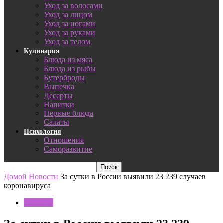
Уход за волосами
Уход за лицом
Уход за ногами
Уход за руками
Уход за телом
Кулинария
Блюда из мяса
Блюда из рыбы
Бутерброды
Выпечка
Десерты
Напитки
Первые блюда
Салаты
Психология
Отношения
Саморазвитие
Домой
Новости
За сутки в России выявили 23 239 случаев
коронавируса
Новости