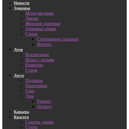
Новости
Здоровье
Молодая мама
Диеты
Женское здоровье
Здоровье семьи
Спорт
Спортивное питание
Фитнес
Дети
Воспитание
Игры с детьми
Развитие
Стиль
Досуг
Подарки
Праздники
Сны
Дом
Ремонт
Огород
Карьера
Красота
Советы дамам
Стиль