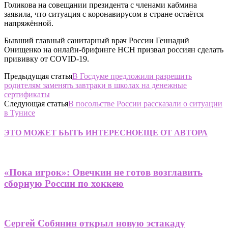
Голикова на совещании президента с членами кабмина
заявила, что ситуация с коронавирусом в стране остаётся
напряжённой.
Бывший главный санитарный врач России Геннадий
Онищенко на онлайн-брифинге НСН призвал россиян сделать
прививку от COVID-19.
Предыдущая статья
В Госдуме предложили разрешить
родителям заменять завтраки в школах на денежные
сертификаты
Следующая статья
В посольстве России рассказали о ситуации
в Тунисе
ЭТО МОЖЕТ БЫТЬ ИНТЕРЕСНО
ЕЩЕ ОТ АВТОРА
«Пока игрок»: Овечкин не готов возглавить
сборную России по хоккею
Сергей Собянин открыл новую эстакаду