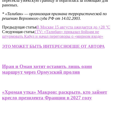
пересекла узбекскую границу и обратилась за помощью для
раненых.
* «Талибан» — организация признана террористической по
решению Верховного суда РФ от 14.02.2003.
Предыдущая статья
В Москве 15 августа ожидается до +28 °С
Следующая статья
1TV: «Талибан» приказал бойцам не
штурмовать Кабул и начал переговоры о «мирном входе»
ЭТО МОЖЕТ БЫТЬ ИНТЕРЕСНО
ЕЩЕ ОТ АВТОРА
Иран и Оман хотят оставить лишь один
маршрут через Ормузский пролив
«Хромая утка» Макрон: раскрыто, кто займет
кресло президента Франции в 2027 году