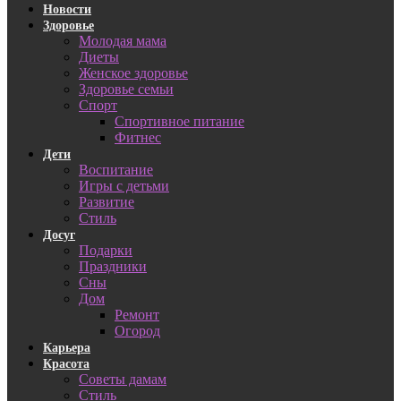
Новости
Здоровье
Молодая мама
Диеты
Женское здоровье
Здоровье семьи
Спорт
Спортивное питание
Фитнес
Дети
Воспитание
Игры с детьми
Развитие
Стиль
Досуг
Подарки
Праздники
Сны
Дом
Ремонт
Огород
Карьера
Красота
Советы дамам
Стиль