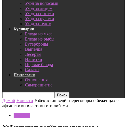
Уход за волосами
Уход за лицом
Уход за ногами
Уход за руками
Уход за телом
Кулинария
Блюда из мяса
Блюда из рыбы
Бутерброды
Выпечка
Десерты
Напитки
Первые блюда
Салаты
Психология
Отношения
Саморазвитие
Домой
Новости
Узбекистан ведёт переговоры о беженцах с
афганскими властями и талибами
Новости