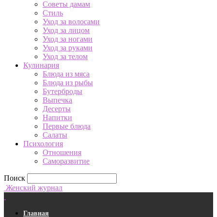
Советы дамам
Стиль
Уход за волосами
Уход за лицом
Уход за ногами
Уход за руками
Уход за телом
Кулинария
Блюда из мяса
Блюда из рыбы
Бутерброды
Выпечка
Десерты
Напитки
Первые блюда
Салаты
Психология
Отношения
Саморазвитие
Поиск
Женский журнал
Главная