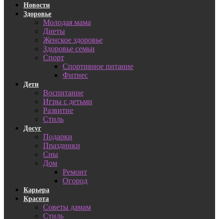
Новости
Здоровье
Молодая мама
Диеты
Женское здоровье
Здоровье семьи
Спорт
Спортивное питание
Фитнес
Дети
Воспитание
Игры с детьми
Развитие
Стиль
Досуг
Подарки
Праздники
Сны
Дом
Ремонт
Огород
Карьера
Красота
Советы дамам
Стиль