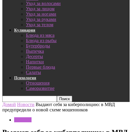
Уход за волосами
Уход за лицом
Уход за ногами
Уход за руками
Уход за телом
Кулинария
Блюда из мяса
Блюда из рыбы
Бутерброды
Выпечка
Десерты
Напитки
Первые блюда
Салаты
Психология
Отношения
Саморазвитие
Домой
Новости
Выдают себя за киберполицию: в МВД
предупредили о новой схеме мошенников
Новости