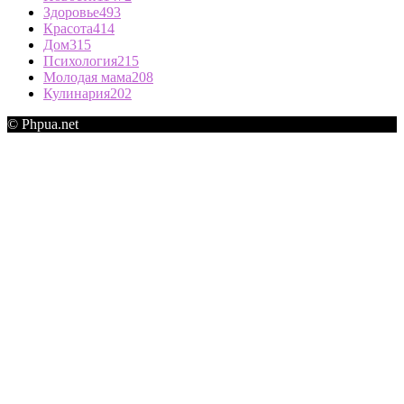
Здоровье
493
Красота
414
Дом
315
Психология
215
Молодая мама
208
Кулинария
202
© Phpua.net