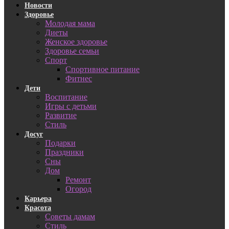
Новости
Здоровье
Молодая мама
Диеты
Женское здоровье
Здоровье семьи
Спорт
Спортивное питание
Фитнес
Дети
Воспитание
Игры с детьми
Развитие
Стиль
Досуг
Подарки
Праздники
Сны
Дом
Ремонт
Огород
Карьера
Красота
Советы дамам
Стиль