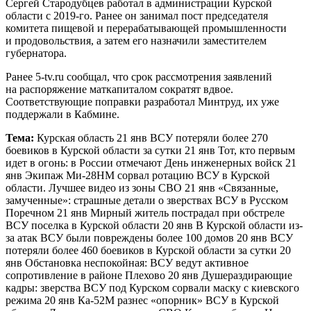
Сергей Стародубцев работал в администрации Курской
области с 2019-го. Ранее он занимал пост председателя
комитета пищевой и перерабатывающей промышленности
и продовольствия, а затем его назначили заместителем
губернатора.
Ранее 5-tv.ru сообщал, что срок рассмотрения заявлений
на распоряжение маткапиталом сократят вдвое.
Соответствующие поправки разработал Минтруд, их уже
поддержали в Кабмине.
Тема:
Курская область 21 янв ВСУ потеряли более 270
боевиков в Курской области за сутки 21 янв Тот, кто первым
идет в огонь: в России отмечают День инженерных войск 21
янв Экипаж Ми-28НМ сорвал ротацию ВСУ в Курской
области. Лучшее видео из зоны СВО 21 янв «Связанные,
замученные»: страшные детали о зверствах ВСУ в Русском
Поречном 21 янв Мирный житель пострадал при обстреле
ВСУ поселка в Курской области 20 янв В Курской области из-
за атак ВСУ были повреждены более 100 домов 20 янв ВСУ
потеряли более 460 боевиков в Курской области за сутки 20
янв Обстановка неспокойная: ВСУ ведут активное
сопротивление в районе Плехово 20 янв Душераздирающие
кадры: зверства ВСУ под Курском сорвали маску с киевского
режима 20 янв Ка-52М разнес «опорник» ВСУ в Курской