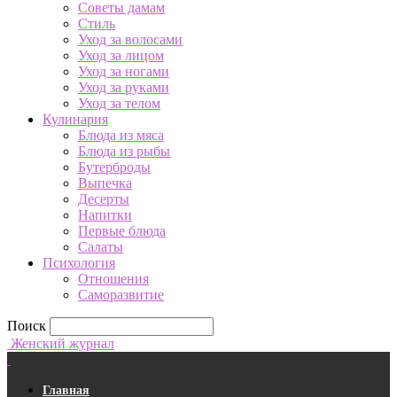
Советы дамам
Стиль
Уход за волосами
Уход за лицом
Уход за ногами
Уход за руками
Уход за телом
Кулинария
Блюда из мяса
Блюда из рыбы
Бутерброды
Выпечка
Десерты
Напитки
Первые блюда
Салаты
Психология
Отношения
Саморазвитие
Поиск
Женский журнал
Главная