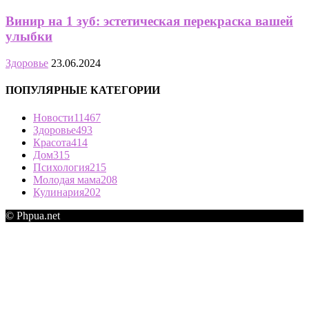
Винир на 1 зуб: эстетическая перекраска вашей
улыбки
Здоровье
23.06.2024
ПОПУЛЯРНЫЕ КАТЕГОРИИ
Новости
11467
Здоровье
493
Красота
414
Дом
315
Психология
215
Молодая мама
208
Кулинария
202
© Phpua.net