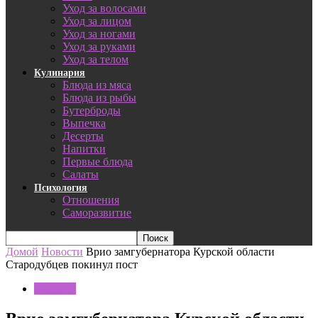
Уход за волосами
Уход за лицом
Уход за ногами
Уход за руками
Уход за телом
Кулинария
Блюда из мяса
Блюда из рыбы
Бутерброды
Выпечка
Десерты
Напитки
Первые блюда
Салаты
Психология
Отношения
Саморазвитие
Домой
Новости
Врио замгубернатора Курской области
Стародубцев покинул пост
Новости