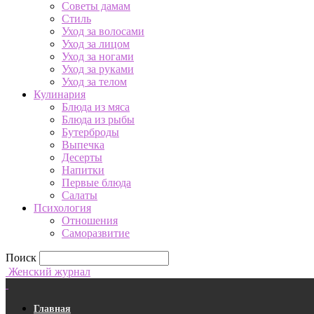
Советы дамам
Стиль
Уход за волосами
Уход за лицом
Уход за ногами
Уход за руками
Уход за телом
Кулинария
Блюда из мяса
Блюда из рыбы
Бутерброды
Выпечка
Десерты
Напитки
Первые блюда
Салаты
Психология
Отношения
Саморазвитие
Поиск
Женский журнал
Главная