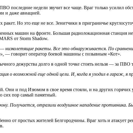
О последние недели звучит все чаще. Враг только усилил обстр
и и даже авиацией.
 ракет. Но это еще не все. Зенитчики в приграничье круглосуто
енных машин на фронте. Большая радиолокационная станция не 
IMARS от Storm Shadow.
 низколетящие ракеты. Все это обнаруживается. По сравнени
»,
— говорит оператор боевой машины с позывным «Кот».
ычного дежурства долго в одной точке стоять нельзя — за ПВО т
ция о возможной еще одной цели. И, когда я уходил в гараж, я 
й. Они и под Изюмом в свое время стояли, и на других горячих
до сих пор самый памятный.
рону. Получается, отразили воздушное нападение противника. 
енно от простых жителей Белгородчины. Враг хоть и атакует рег
в.