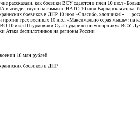
ечне рассказали, как боевики ВСУ сдаются в плен 10 июл «Боль
А выглядел глупо на саммите НАТО 10 июл Варварская атака: б
аинских боевиков в ДНР 10 июл «Спасибо, хлопчики!» — росс
и против трех военных 10 июл «Максимально серая мышь»: на к
 СВО 10 июл Штурмовики Су-25 ударили по «опорнику» ВСУ. Лу
и Атака беспилотников на регионы России
своении 18 млн рублей
краинских боевиков в ДНР