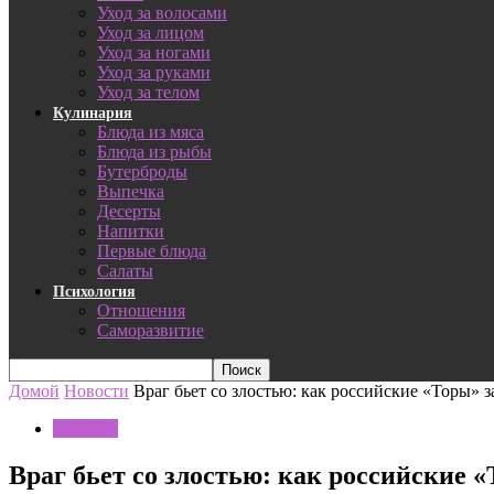
Уход за волосами
Уход за лицом
Уход за ногами
Уход за руками
Уход за телом
Кулинария
Блюда из мяса
Блюда из рыбы
Бутерброды
Выпечка
Десерты
Напитки
Первые блюда
Салаты
Психология
Отношения
Саморазвитие
Домой
Новости
Враг бьет со злостью: как российские «Торы»
Новости
Враг бьет со злостью: как российские