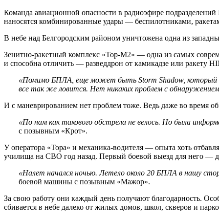
Команда авиационной опасности в радиоэфире подразделений ПВ
наносятся комбинированные удары — беспилотниками, ракетам
В небе над Белгородским районом уничтожена одна из западных
Зенитно-ракетный комплекс «Тор-М2» — одна из самых соврем
и способна отличить — разведдрон от камикадзе или ракету H
«Помимо БПЛА, еще может быть Storm Shadow, который —
все так же ловится. Нет никаких проблем с обнаружением
И с маневрированием нет проблем тоже. Ведь даже во время об
«По нам как такового обстрела не велось. Но была информа
с позывным «Крот».
У оператора «Тора» и механика-водителя — опыта хоть отбавля
училища на СВО год назад. Первый боевой выезд для него — 
«Налет начался ночью. Летело около 20 БПЛА в нашу сто
боевой машины с позывным «Мажор».
За свою работу они каждый день получают благодарность. Особ
сбивается в небе далеко от жилых домов, школ, скверов и парко