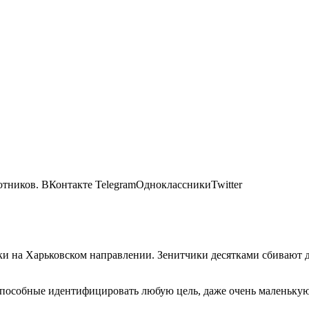
отников.
ВКонтакте TelegramОдноклассникиTwitter
и на Харьковском направлении. Зенитчики десятками сбивают д
пособные идентифицировать любую цель, даже очень маленьку