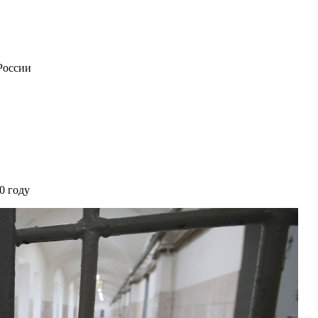
России
0 году