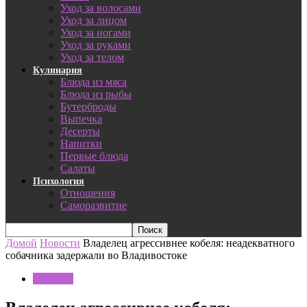
Уход за волосами
Уход за лицом
Уход за ногами
Уход за руками
Уход за телом
Кулинария
Блюда из мяса
Блюда из рыбы
Бутерброды
Выпечка
Десерты
Напитки
Первые блюда
Салаты
Психология
Отношения
Саморазвитие
Домой
Новости
Владелец агрессивнее кобеля: неадекватного
собачника задержали во Владивостоке
Новости