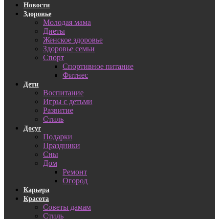
Новости
Здоровье
Молодая мама
Диеты
Женское здоровье
Здоровье семьи
Спорт
Спортивное питание
Фитнес
Дети
Воспитание
Игры с детьми
Развитие
Стиль
Досуг
Подарки
Праздники
Сны
Дом
Ремонт
Огород
Карьера
Красота
Советы дамам
Стиль