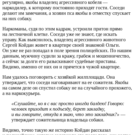
регулярно, якобы владелец агрессивного кобеля —
наркодилер, к которому постоянно приходят гости. Соседи
делают им замечания, а хозяин пса якобы в отместку спускает
на них собаку.
Наркоманы, судя по этим кадрам, устроили притон прямо
на лестничной клетке. Соседи уже не знают, где искать
управу. Как выяснилось, владелец агрессивного животного
Сергей Койдан живет в квартире своей знакомой Ольги.
Он уже не раз попадал в поле зрения полицейских. По нашим
данным, мужчину судили за кражу, грабеж и мошенничество,
а сейчас за долги его разыскивают судебные приставы.
Видимо, именно от них он и прячется в чужой квартире.
Нам удалось поговорить с хозяйкой жилплощади. Она
утверждает, что соседи наговаривают на ее сожителя. Якобы
на самом деле он спустил собаку не на случайного прохожего,
а на наркокурьера.
«Слушайте, но я с вас просто иногда балдею! Говорю:
человек приходит к подъезду, берет закладку,
и вы говорите, откуда я знаю, что это закладчик?»
—
утверждает сожительница владельца собаки.
Видимо, точно такую же историю Койдан рассказал