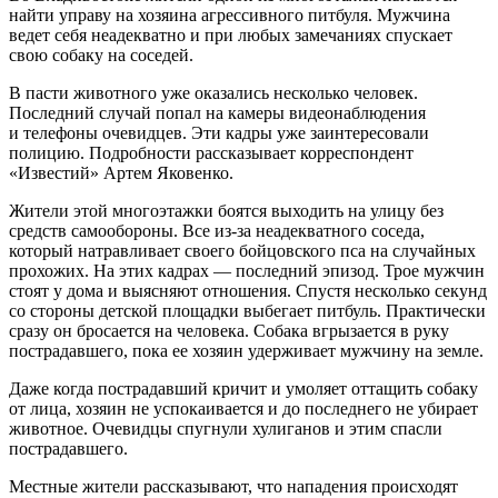
найти управу на хозяина агрессивного питбуля. Мужчина
ведет себя неадекватно и при любых замечаниях спускает
свою собаку на соседей.
В пасти животного уже оказались несколько человек.
Последний случай попал на камеры видеонаблюдения
и телефоны очевидцев. Эти кадры уже заинтересовали
полицию. Подробности рассказывает корреспондент
«Известий» Артем Яковенко.
Жители этой многоэтажки боятся выходить на улицу без
средств самообороны. Все из-за неадекватного соседа,
который натравливает своего бойцовского пса на случайных
прохожих. На этих кадрах — последний эпизод. Трое мужчин
стоят у дома и выясняют отношения. Спустя несколько секунд
со стороны детской площадки выбегает питбуль. Практически
сразу он бросается на человека. Собака вгрызается в руку
пострадавшего, пока ее хозяин удерживает мужчину на земле.
Даже когда пострадавший кричит и умоляет оттащить собаку
от лица, хозяин не успокаивается и до последнего не убирает
животное. Очевидцы спугнули хулиганов и этим спасли
пострадавшего.
Местные жители рассказывают, что нападения происходят