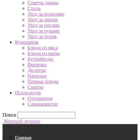
Советы дамам
Стиль
Уход за волосами
Уход за лицом
Уход за ногами
Уход за руками
Уход за телом
Кулинария
Блюда из мяса
Блюда из рыбы
Бутерброды
Выпечка
Десерты
Напитки
Первые блюда
Салаты
Психология
Отношения
Саморазвитие
Поиск
Женский журнал
Главная