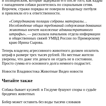
и полицейским, которые задержали его после того, как кадры
с нападением собаки разлетелись по социальным сетям.
Впрочем, стражи порядка не поверили владельцу питбуля
и привлекли его к ответственности.
«Сотрудниками полиции собраны материалы…
Несоблюдение общих требований содержания домашних
животных влечет наложение административного
штрафы»
, — рассказала начальник отдела информации
и общественных связей УМВД России по Приморскому
краю Ирина Сырова.
Теперь владелец агрессивного животного должен оплатить
штраф в размере трех тысяч рублей. Но местные жители
уверены, что даже эти деньги он отдать не в состоянии.
Просто сумма его основного долга немного подрастет.
Новости Владивостока Животные Видео новости
Читайте также
Собака бывает кусачей: в Госдуме бушуют споры о судьбе
бродячих животных
Бобер может оставить без воды тысячи словаков