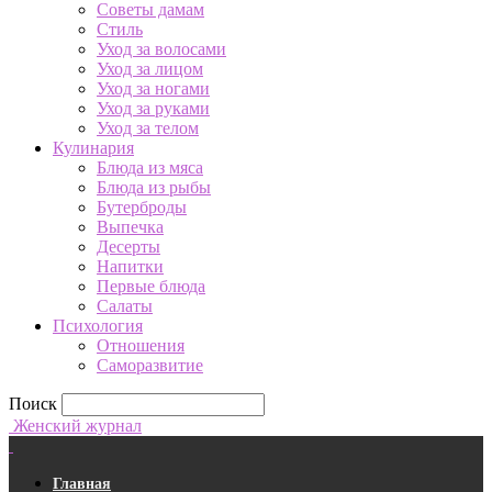
Советы дамам
Стиль
Уход за волосами
Уход за лицом
Уход за ногами
Уход за руками
Уход за телом
Кулинария
Блюда из мяса
Блюда из рыбы
Бутерброды
Выпечка
Десерты
Напитки
Первые блюда
Салаты
Психология
Отношения
Саморазвитие
Поиск
Женский журнал
Главная