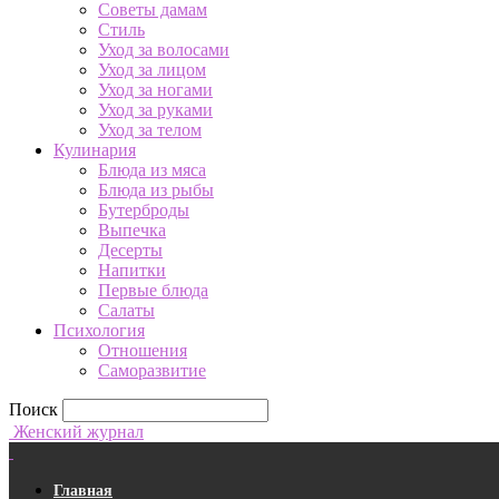
Советы дамам
Стиль
Уход за волосами
Уход за лицом
Уход за ногами
Уход за руками
Уход за телом
Кулинария
Блюда из мяса
Блюда из рыбы
Бутерброды
Выпечка
Десерты
Напитки
Первые блюда
Салаты
Психология
Отношения
Саморазвитие
Поиск
Женский журнал
Главная