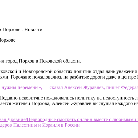
Порхове
ил город Порхов в Псковской области.
ковской и Новгородской областях политик отдал дань уважения
ями. Горожане пожаловались на разбитые дороги даже в центре 
дям нужны перемены», — сказал Алексей Журавлев, пишет Федерал
Недавно псковитяне пожаловались политику на недоступность л
асается жителей Порхова, Алексей Журавлев выслушал каждого из
ал Древние/Первородные смотреть онлайн вместе с любимыми 
еров Палестины и Израиля в России