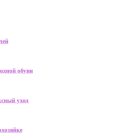
лей
 одной обуви
ксный уход
хозяйке