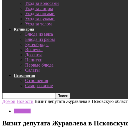
Уход за волосами
Уход за лицом
Уход за ногами
Уход за руками
Уход за телом
Кулинария
Блюда из мяса
Блюда из рыбы
Бутерброды
Выпечка
Десерты
Напитки
Первые блюда
Салаты
Психология
Отношения
Саморазвитие
Домой
Новости
Визит депутата Журавлева в Псковскую облас
Новости
Визит депутата Журавлева в Псковскую