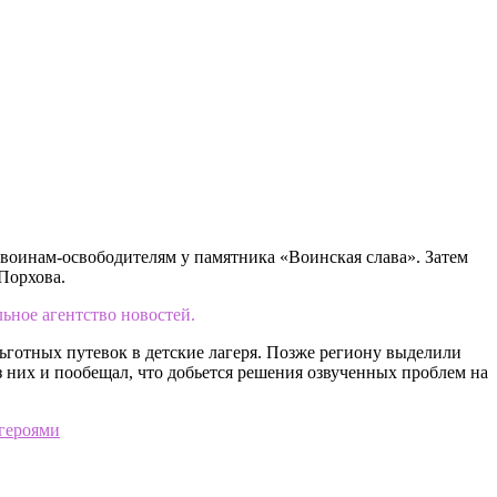
 воинам-освободителям у памятника «Воинская слава». Затем
Порхова.
ьное агентство новостей.
ьготных путевок в детские лагеря. Позже региону выделили
 них и пообещал, что добьется решения озвученных проблем на
героями