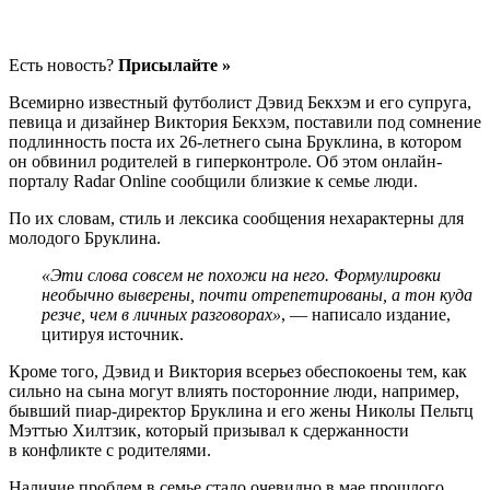
Есть новость?
Присылайте »
Всемирно известный футболист Дэвид Бекхэм и его супруга,
певица и дизайнер Виктория Бекхэм, поставили под сомнение
подлинность поста их 26-летнего сына Бруклина, в котором
он обвинил родителей в гиперконтроле. Об этом онлайн-
порталу Radar Online сообщили близкие к семье люди.
По их словам, стиль и лексика сообщения нехарактерны для
молодого Бруклина.
«Эти слова совсем не похожи на него. Формулировки
необычно выверены, почти отрепетированы, а тон куда
резче, чем в личных разговорах»
, — написало издание,
цитируя источник.
Кроме того, Дэвид и Виктория всерьез обеспокоены тем, как
сильно на сына могут влиять посторонние люди, например,
бывший пиар-директор Бруклина и его жены Николы Пельтц
Мэттью Хилтзик, который призывал к сдержанности
в конфликте с родителями.
Наличие проблем в семье стало очевидно в мае прошлого