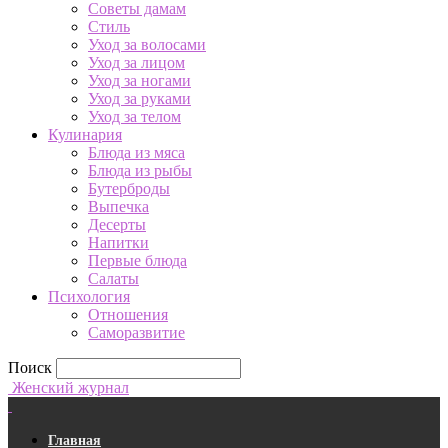
Советы дамам
Стиль
Уход за волосами
Уход за лицом
Уход за ногами
Уход за руками
Уход за телом
Кулинария
Блюда из мяса
Блюда из рыбы
Бутерброды
Выпечка
Десерты
Напитки
Первые блюда
Салаты
Психология
Отношения
Саморазвитие
Поиск
Женский журнал
Главная