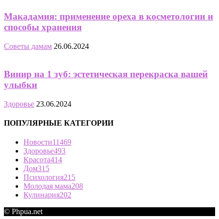
Макадамия: применение ореха в косметологии и
способы хранения
Советы дамам
26.06.2024
Винир на 1 зуб: эстетическая перекраска вашей
улыбки
Здоровье
23.06.2024
ПОПУЛЯРНЫЕ КАТЕГОРИИ
Новости
11469
Здоровье
493
Красота
414
Дом
315
Психология
215
Молодая мама
208
Кулинария
202
© Phpua.net