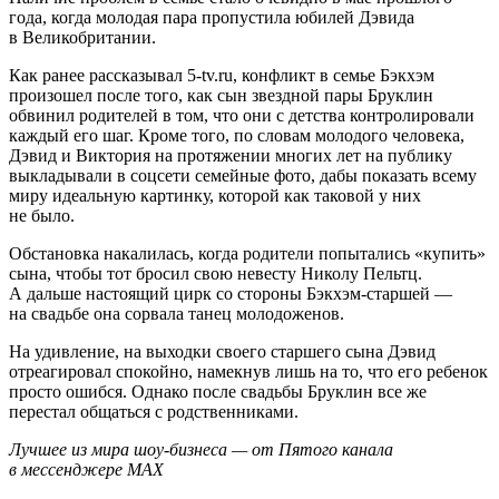
года, когда молодая пара пропустила юбилей Дэвида
в Великобритании.
Как ранее рассказывал 5-tv.ru, конфликт в семье Бэкхэм
произошел после того, как сын звездной пары Бруклин
обвинил родителей в том, что они с детства контролировали
каждый его шаг. Кроме того, по словам молодого человека,
Дэвид и Виктория на протяжении многих лет на публику
выкладывали в соцсети семейные фото, дабы показать всему
миру идеальную картинку, которой как таковой у них
не было.
Обстановка накалилась, когда родители попытались «купить»
сына, чтобы тот бросил свою невесту Николу Пельтц.
А дальше настоящий цирк со стороны Бэкхэм-старшей —
на свадьбе она сорвала танец молодоженов.
На удивление, на выходки своего старшего сына Дэвид
отреагировал спокойно, намекнув лишь на то, что его ребенок
просто ошибся. Однако после свадьбы Бруклин все же
перестал общаться с родственниками.
Лучшее из мира шоу-бизнеса — от Пятого канала
в мессенджере MAX