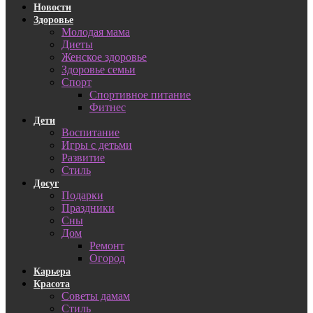
Новости
Здоровье
Молодая мама
Диеты
Женское здоровье
Здоровье семьи
Спорт
Спортивное питание
Фитнес
Дети
Воспитание
Игры с детьми
Развитие
Стиль
Досуг
Подарки
Праздники
Сны
Дом
Ремонт
Огород
Карьера
Красота
Советы дамам
Стиль