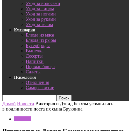
Уход за волосами
Уход за лицом
Уход за ногами
Уход за руками
Уход за телом
Кулинария
Блюда из мяса
Блюда из рыбы
Бутерброды
Выпечка
Десерты
Напитки
Первые блюда
Салаты
Психология
Отношения
Саморазвитие
Домой
Новости
Виктория и Дэвид Бекхэм усомнились
в подлинности поста их сына Бруклина
Новости