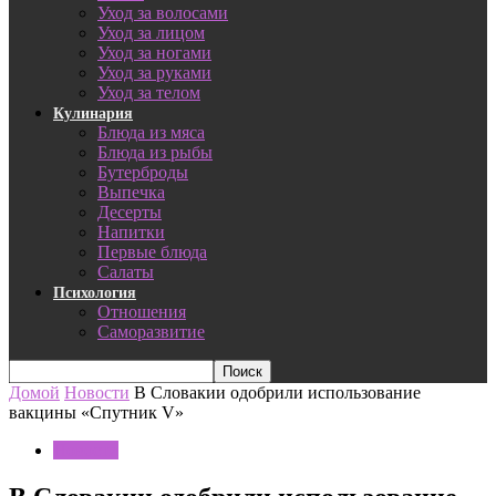
Уход за волосами
Уход за лицом
Уход за ногами
Уход за руками
Уход за телом
Кулинария
Блюда из мяса
Блюда из рыбы
Бутерброды
Выпечка
Десерты
Напитки
Первые блюда
Салаты
Психология
Отношения
Саморазвитие
Домой
Новости
В Словакии одобрили использование
вакцины «Спутник V»
Новости