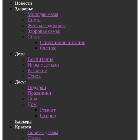
Новости
Здоровье
Молодая мама
Диеты
Женское здоровье
Здоровье семьи
Спорт
Спортивное питание
Фитнес
Дети
Воспитание
Игры с детьми
Развитие
Стиль
Досуг
Подарки
Праздники
Сны
Дом
Ремонт
Огород
Карьера
Красота
Советы дамам
Стиль