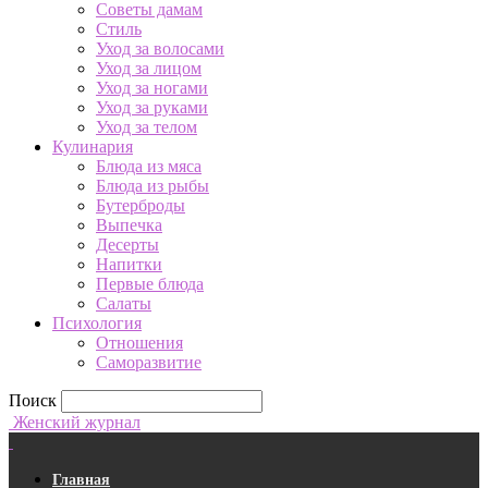
Советы дамам
Стиль
Уход за волосами
Уход за лицом
Уход за ногами
Уход за руками
Уход за телом
Кулинария
Блюда из мяса
Блюда из рыбы
Бутерброды
Выпечка
Десерты
Напитки
Первые блюда
Салаты
Психология
Отношения
Саморазвитие
Поиск
Женский журнал
Главная