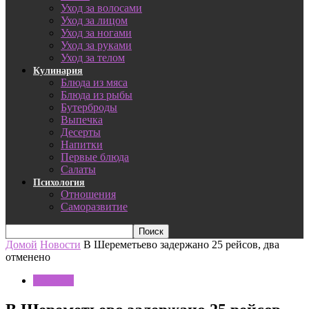
Уход за волосами
Уход за лицом
Уход за ногами
Уход за руками
Уход за телом
Кулинария
Блюда из мяса
Блюда из рыбы
Бутерброды
Выпечка
Десерты
Напитки
Первые блюда
Салаты
Психология
Отношения
Саморазвитие
Домой
Новости
В Шереметьево задержано 25 рейсов, два
отменено
Новости